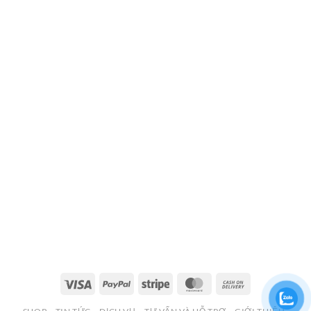
Visa
PayPal
Stripe
MasterCard
Cash
On