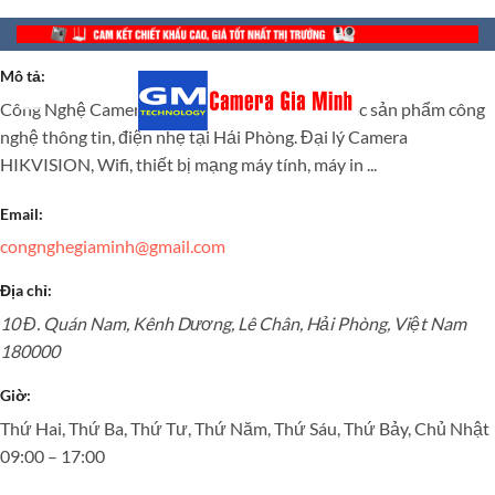
Bỏ
Công Nghệ Camera Gia Minh Hải Phòng
qua
Mô tả:
nội
Công Nghệ Camera Gia Minh - Nhà cung cấp các sản phẩm công
dung
nghệ thông tin, điện nhẹ tại Hải Phòng. Đại lý Camera
HIKVISION, Wifi, thiết bị mạng máy tính, máy in ...
Email:
congnghegiaminh@gmail.com
Địa chỉ:
10 Đ. Quán Nam, Kênh Dương, Lê Chân,
Hải Phòng
,
Việt Nam
180000
Giờ:
Thứ Hai, Thứ Ba, Thứ Tư, Thứ Năm, Thứ Sáu, Thứ Bảy, Chủ Nhật
09:00 – 17:00