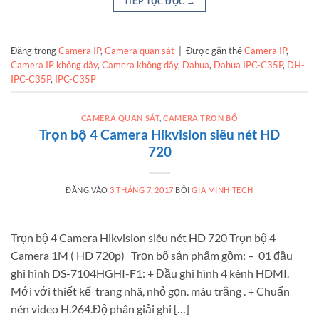
TIẾP TỤC ĐỌC
→
Đăng trong
Camera IP
,
Camera quan sát
|
Được gắn thẻ
Camera IP
,
Camera IP không dây
,
Camera không dây
,
Dahua
,
Dahua IPC-C35P
,
DH-
IPC-C35P
,
IPC-C35P
CAMERA QUAN SÁT
,
CAMERA TRỌN BỘ
Trọn bộ 4 Camera Hikvision siêu nét HD
720
ĐĂNG VÀO
3 THÁNG 7, 2017
BỞI
GIA MINH TECH
Trọn bộ 4 Camera Hikvision siêu nét HD 720 Trọn bộ 4
Camera 1M ( HD 720p) Trọn bộ sản phẩm gồm: – 01 đầu
ghi hình DS-7104HGHI-F1: + Đầu ghi hình 4 kênh HDMI.
Mới với thiết kế trang nhã, nhỏ gọn. màu trắng . + Chuẩn
nén video H.264.Độ phân giải ghi […]