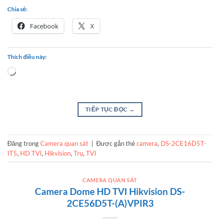
Chia sẻ:
Facebook
X
Thích điều này:
Loading…
TIẾP TỤC ĐỌC
→
Đăng trong
Camera quan sát
|
Được gắn thẻ
camera
,
DS-2CE16D5T-
IT5
,
HD TVI
,
Hikvision
,
Trụ
,
TVI
CAMERA QUAN SÁT
Camera Dome HD TVI Hikvision DS-
2CE56D5T-(A)VPIR3