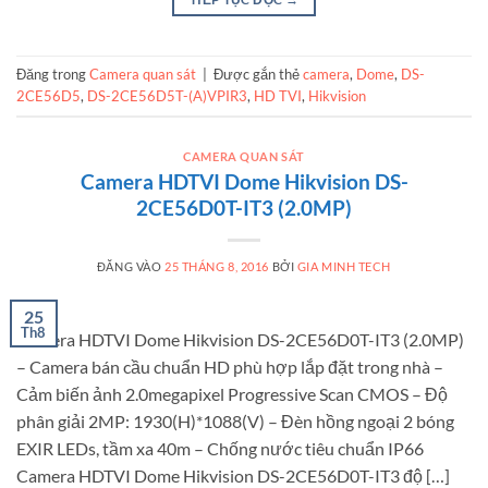
Đăng trong
Camera quan sát
|
Được gắn thẻ
camera
,
Dome
,
DS-
2CE56D5
,
DS-2CE56D5T-(A)VPIR3
,
HD TVI
,
Hikvision
CAMERA QUAN SÁT
Camera HDTVI Dome Hikvision DS-
2CE56D0T-IT3 (2.0MP)
ĐĂNG VÀO
25 THÁNG 8, 2016
BỞI
GIA MINH TECH
25
Th8
Camera HDTVI Dome Hikvision DS-2CE56D0T-IT3 (2.0MP)
– Camera bán cầu chuẩn HD phù hợp lắp đặt trong nhà –
Cảm biến ảnh 2.0megapixel Progressive Scan CMOS – Độ
phân giải 2MP: 1930(H)*1088(V) – Đèn hồng ngoại 2 bóng
EXIR LEDs, tầm xa 40m – Chống nước tiêu chuẩn IP66
Camera HDTVI Dome Hikvision DS-2CE56D0T-IT3 độ […]