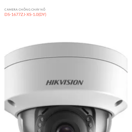
CAMERA CHỐNG CHÁY NỔ
DS-1677ZJ-XS-1.0(DY)