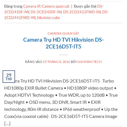
Đăng trong
Camera IP
,
Camera quan sát
|
Được gắn thẻ
DS-
2CD2410F-IW
,
DS-2CD2420F-IW
,
DS-2CD2422FWD-IW
,
DS-
2CD2442FWD-IW
,
hikvision cube
CAMERA QUAN SÁT
Camera Trụ HD TVI Hikvision DS-
2CE16D5T-IT5
ĐĂNG VÀO
29 THÁNG 8, 2016
BỞI
GIA MINH TECH
29
Th8
Camera Trụ HD TVI Hikvision DS-2CE16D5T-IT5 Turbo
HD1080p EXIR Bullet Camera • HD1080P video output •
Adopt HDTVI Technology • True WDR, up to 120dB • True
Day/Night • OSD menu, 3D DNR, Smart IR • EXIR
technology, 80m IR distance • IP66 weatherproof • Up the
Coax(via coaxial cable) DS-2CE16D5T-IT5 Camera Image
[…]