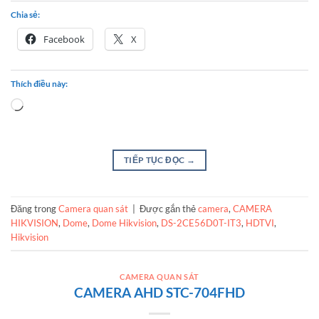
Chia sẻ:
Facebook
X
Thích điều này:
Loading…
TIẾP TỤC ĐỌC
→
Đăng trong
Camera quan sát
|
Được gắn thẻ
camera
,
CAMERA
HIKVISION
,
Dome
,
Dome Hikvision
,
DS-2CE56D0T-IT3
,
HDTVI
,
Hikvision
CAMERA QUAN SÁT
CAMERA AHD STC-704FHD