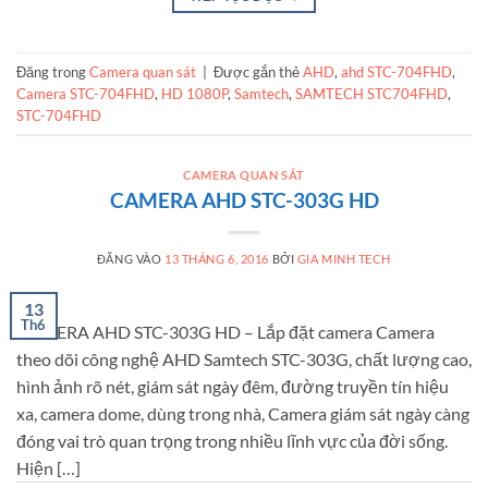
Đăng trong
Camera quan sát
|
Được gắn thẻ
AHD
,
ahd STC-704FHD
,
Camera STC-704FHD
,
HD 1080P
,
Samtech
,
SAMTECH STC704FHD
,
STC-704FHD
CAMERA QUAN SÁT
CAMERA AHD STC-303G HD
ĐĂNG VÀO
13 THÁNG 6, 2016
BỞI
GIA MINH TECH
13
Th6
CAMERA AHD STC-303G HD – Lắp đặt camera Camera
theo dõi công nghệ AHD Samtech STC-303G, chất lượng cao,
hình ảnh rõ nét, giám sát ngày đêm, đường truyền tín hiệu
xa, camera dome, dùng trong nhà, Camera giám sát ngày càng
đóng vai trò quan trọng trong nhiều lĩnh vực của đời sống.
Hiện […]