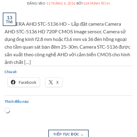
ĐĂNG VÀO
13 THÁNG 6, 2016
BỞI
GIA MINH TECH
13
Th6
CAMERA AHD STC-5136 HD – Lắp đặt camera Camera
AHD STC-5136 HD 720P CMOS Image sensor, Camera sử
dụng ống kính f2.8 mm hoặc f3.6 mm và 36 đèn hồng ngoại
cho tầm quan sát bạn đêm 25-30m. Camera STC-5136 được
sản xuất theo công nghệ AHD với cảm biến CMOS cho hình
ảnh chất […]
Chia sẻ:
Facebook
X
Thích điều này:
Loading…
TIẾP TỤC ĐỌC
→