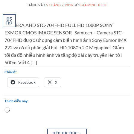
ĐĂNG VÀO
5 THÁNG 7, 2016
BỞI
GIA MINH TECH
05
Th7
CAMERA AHD STC-704FHD FULL HD 1080P SONY
EXMOR CMOS IMAGE SENSOR Samtech – Camera STC-
704FHD được sử dụng cảm biến hình ảnh Sony Exmor IMX
222 và có độ phân giải Full HD 1080p 2.0 Megapixel. Giảm
tối đa độ nhiễu hình ảnh và tăng độ dài dây truyền lên tới
500m. Với 4 […]
Chia sẻ:
Facebook
X
Thích điều này:
Loading…
TIẾP TỤC ĐỌC
→