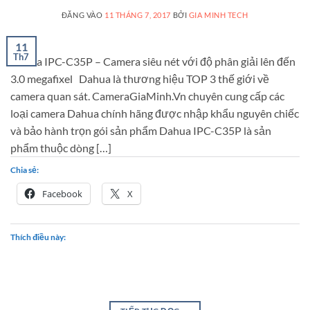
ĐĂNG VÀO
11 THÁNG 7, 2017
BỞI
GIA MINH TECH
11
Th7
Dahua IPC-C35P – Camera siêu nét với độ phân giải lên đến
3.0 megafixel Dahua là thương hiệu TOP 3 thế giới về
camera quan sát. CameraGiaMinh.Vn chuyên cung cấp các
loại camera Dahua chính hãng được nhập khẩu nguyên chiếc
và bảo hành trọn gói sản phẩm Dahua IPC-C35P là sản
phẩm thuộc dòng […]
Chia sẻ:
Facebook
X
Thích điều này: