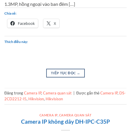
1.3MP, hồng ngoại vào ban đêm […]
Chia sẻ:
Facebook
X
Thích điều này:
TIẾP TỤC ĐỌC
→
Đăng trong
Camera IP
,
Camera quan sát
|
Được gắn thẻ
Camera IP
,
DS-
2CD2212-I5
,
Hikvision
,
Hikvisison
CAMERA IP
,
CAMERA QUAN SÁT
Camera IP không dây DH-IPC-C35P