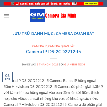
Bỏ
qua
nội
dung
LƯU TRỮ DANH MỤC:
CAMERA QUAN SÁT
CAMERA IP
,
CAMERA QUAN SÁT
Camera IP DS-2CD2212-I5
ĐĂNG VÀO
8 THÁNG 4, 2023
BỞI
GIA MINH TECH
08
Th4
Camera IP DS-2CD2212-I5 Camera Bullet IP hồng ngoại
50m Hikvisison DS-2CD2212-I5 Camera độ phân giải 1.3MP,
với tầm nhìn xa hồng ngoại vào ban đêm lên tới 50m, thích
hợp cho việc quan sát những khu vực có khoảng cách lớn.
Camera IP Hikvisison DS-2CD2212-I5, Camera độ phân giải