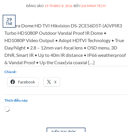
ĐĂNG VÀO
29 THÁNG 8, 2016
BỞI
GIA MINH TECH
29
Th8
Camera Dome HD TVI Hikvision DS-2CE56D5T-(A)VPIR3
Turbo HD1080P Outdoor Vandal Proof IR Dome •
HD1080P Video Output • Adopt HDTVI Technology • True
Day/Night • 2.8 – 12mm vari-focal lens • OSD menu, 3D
DNR, Smart IR • Up to 40m IR distance • IP66 weatherproof
& Vandal Proof • Up the Coax(via coaxial […]
Chia sẻ:
Facebook
X
Thích điều này:
Loading…
TIẾP TỤC ĐỌC
→