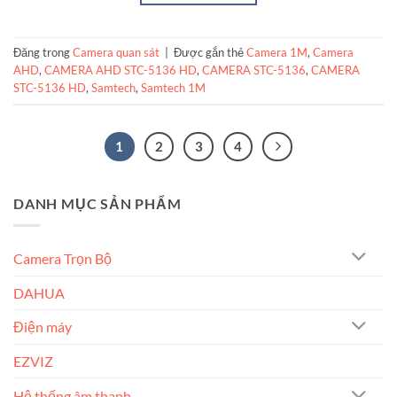
Đăng trong
Camera quan sát
|
Được gắn thẻ
Camera 1M
,
Camera
AHD
,
CAMERA AHD STC-5136 HD
,
CAMERA STC-5136
,
CAMERA
STC-5136 HD
,
Samtech
,
Samtech 1M
1
2
3
4
DANH MỤC SẢN PHẨM
Camera Trọn Bộ
DAHUA
Điện máy
EZVIZ
Hệ thống âm thanh