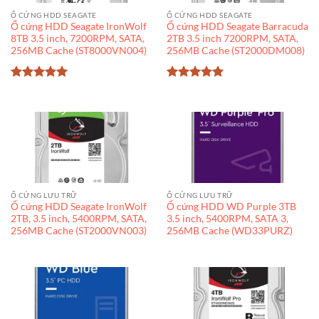
Ổ CỨNG HDD SEAGATE
Ổ CỨNG HDD SEAGATE
Ổ cứng HDD Seagate IronWolf
Ổ cứng HDD Seagate Barracuda
8TB 3.5 inch, 7200RPM, SATA,
2TB 3.5 inch 7200RPM, SATA,
256MB Cache (ST8000VN004)
256MB Cache (ST2000DM008)
Được xếp
Được xếp
hạng
5
5
hạng
5
5
sao
sao
Ổ CỨNG LƯU TRỮ
Ổ CỨNG LƯU TRỮ
Ổ cứng HDD Seagate IronWolf
Ổ cứng HDD WD Purple 3TB
2TB, 3.5 inch, 5400RPM, SATA,
3.5 inch, 5400RPM, SATA 3,
256MB Cache (ST2000VN003)
256MB Cache (WD33PURZ)