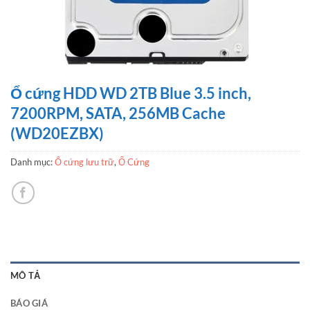
Ổ cứng HDD WD 2TB Blue 3.5 inch,
7200RPM, SATA, 256MB Cache
(WD20EZBX)
Danh mục:
Ổ cứng lưu trữ
,
Ổ Cứng
MÔ TẢ
BÁO GIÁ