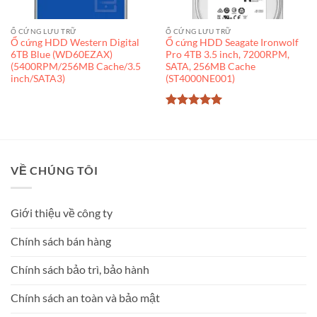
Ổ CỨNG LƯU TRỮ
Ổ CỨNG LƯU TRỮ
Ổ cứng HDD Western Digital
Ổ cứng HDD Seagate Ironwolf
6TB Blue (WD60EZAX)
Pro 4TB 3.5 inch, 7200RPM,
(5400RPM/256MB Cache/3.5
SATA, 256MB Cache
inch/SATA3)
(ST4000NE001)
Được xếp
hạng
5
5
sao
VỀ CHÚNG TÔI
Giới thiệu về công ty
Chính sách bán hàng
Chính sách bảo trì, bảo hành
Chính sách an toàn và bảo mật