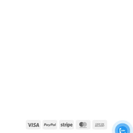
Visa
PayPal
Stripe
MasterCard
Cash
On