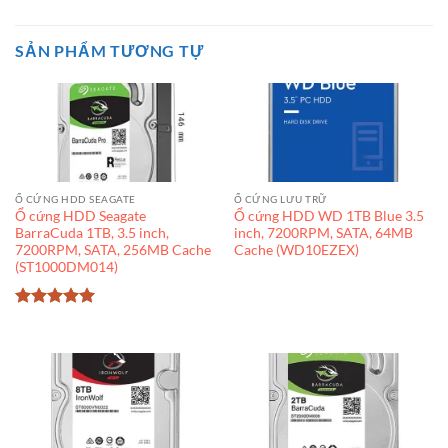
SẢN PHẨM TƯƠNG TỰ
Ổ CỨNG HDD SEAGATE
Ổ CỨNG LƯU TRỮ
Ổ cứng HDD Seagate
Ổ cứng HDD WD 1TB Blue 3.5
BarraCuda 1TB, 3.5 inch,
inch, 7200RPM, SATA, 64MB
7200RPM, SATA, 256MB Cache
Cache (WD10EZEX)
(ST1000DM014)
Được xếp
hạng
5
5
sao