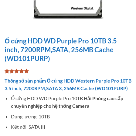
Ổ cứng HDD WD Purple Pro 10TB 3.5
inch, 7200RPM,SATA, 256MB Cache
(WD101PURP)
5
5
trên 5
Thông số sản phẩm Ổ cứng HDD Western Purple Pro 10TB
dựa trên
3.5 inch, 7200RPM,SATA 3, 256MB Cache (WD101PURP)
đánh giá
Ổ cứng HDD WD Purple Pro 10TB
Hải Phòng cao cấp
chuyên nghiệp cho hệ thống Camera
Dung lượng: 10TB
Kết nối: SATA III