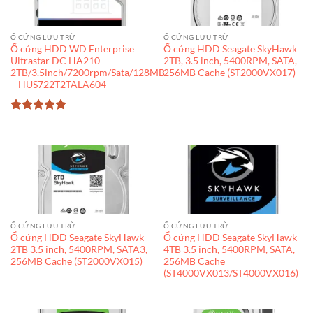
Ổ CỨNG LƯU TRỮ
Ổ CỨNG LƯU TRỮ
Ổ cứng HDD WD Enterprise
Ổ cứng HDD Seagate SkyHawk
Ultrastar DC HA210
2TB, 3.5 inch, 5400RPM, SATA,
2TB/3.5inch/7200rpm/Sata/128MB
256MB Cache (ST2000VX017)
– HUS722T2TALA604
Được xếp
hạng
5
5
sao
Ổ CỨNG LƯU TRỮ
Ổ CỨNG LƯU TRỮ
Ổ cứng HDD Seagate SkyHawk
Ổ cứng HDD Seagate SkyHawk
2TB 3.5 inch, 5400RPM, SATA3,
4TB 3.5 inch, 5400RPM, SATA,
256MB Cache (ST2000VX015)
256MB Cache
(ST4000VX013/ST4000VX016)