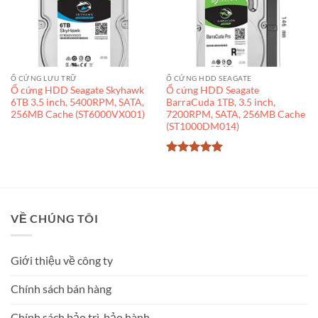
Ổ CỨNG LƯU TRỮ
Ổ CỨNG HDD SEAGATE
Ổ cứng HDD Seagate Skyhawk
Ổ cứng HDD Seagate
6TB 3.5 inch, 5400RPM, SATA,
BarraCuda 1TB, 3.5 inch,
256MB Cache (ST6000VX001)
7200RPM, SATA, 256MB Cache
(ST1000DM014)
Được xếp
hạng
5
5
sao
VỀ CHÚNG TÔI
Giới thiệu về công ty
Chính sách bán hàng
Chính sách bảo trì, bảo hành