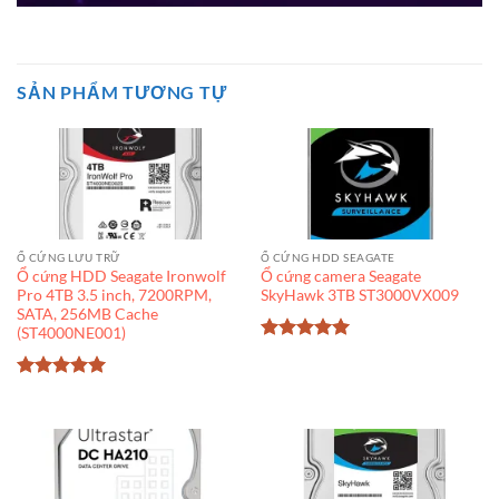
SẢN PHẨM TƯƠNG TỰ
Ổ CỨNG LƯU TRỮ
Ổ CỨNG HDD SEAGATE
Ổ cứng HDD Seagate Ironwolf
Ổ cứng camera Seagate
Pro 4TB 3.5 inch, 7200RPM,
SkyHawk 3TB ST3000VX009
SATA, 256MB Cache
(ST4000NE001)
Được xếp
hạng
5
5
sao
Được xếp
hạng
5
5
sao