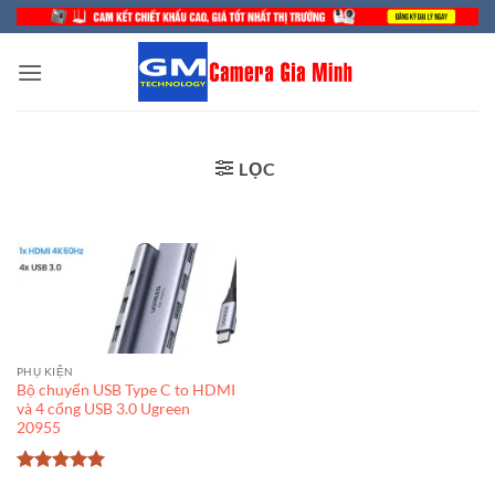
Bỏ
qua
nội
dung
LỌC
PHỤ KIỆN
Bộ chuyển USB Type C to HDMI
và 4 cổng USB 3.0 Ugreen
20955
Được xếp