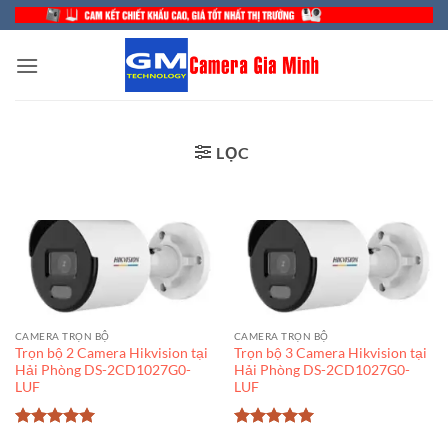
Bỏ
qua
nội
dung
LỌC
CAMERA TRỌN BỘ
CAMERA TRỌN BỘ
Trọn bộ 2 Camera Hikvision tại
Trọn bộ 3 Camera Hikvision tại
Hải Phòng DS-2CD1027G0-
Hải Phòng DS-2CD1027G0-
LUF
LUF
Được xếp
Được xếp