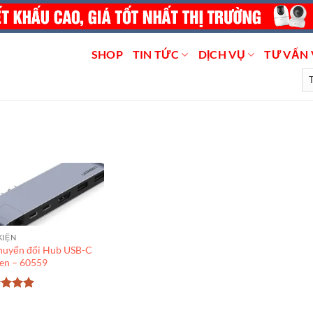
SHOP
TIN TỨC
DỊCH VỤ
TƯ VẤN 
KIỆN
huyển đổi Hub USB-C
en – 60559
c xếp
g
5
5