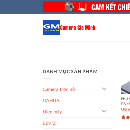
Bỏ
qua
nội
dung
DANH MỤC SẢN PHẨM
Camera Trọn Bộ
PHỤ 
DAHUA
Bộ c
Ugre
Điện máy
EZVIZ
Đượ
hạn