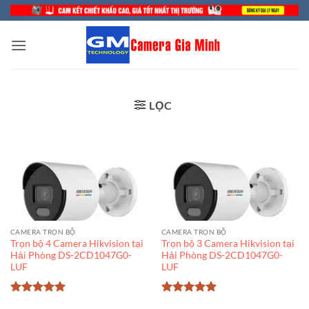
Bỏ
qua
nội
dung
LỌC
CAMERA TRỌN BỘ
CAMERA TRỌN BỘ
Trọn bộ 4 Camera Hikvision tại
Trọn bộ 3 Camera Hikvision tại
Hải Phòng DS-2CD1047G0-
Hải Phòng DS-2CD1047G0-
LUF
LUF
Được xếp
Được xếp