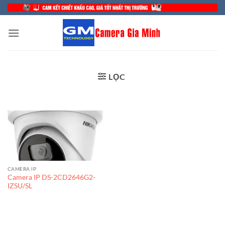
Bỏ
qua
nội
dung
LỌC
CAMERA IP
Camera IP DS-2CD2646G2-
IZSU/SL