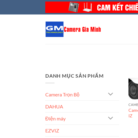
Bỏ
qua
nội
dung
DANH MỤC SẢN PHẨM
Camera Trọn Bộ
CAME
DAHUA
Came
IZ
Điện máy
EZVIZ