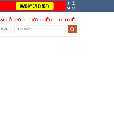
VÀ HỖ TRỢ
GIỚI THIỆU
LIÊN HỆ
Tìm
kiếm: