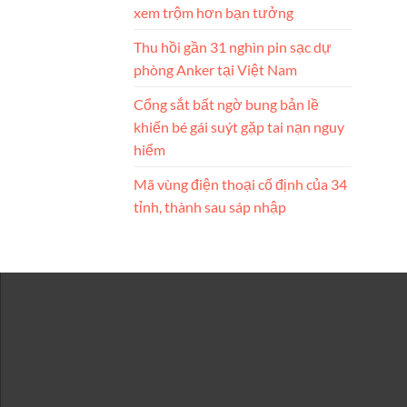
xem trộm hơn bạn tưởng
Thu hồi gần 31 nghìn pin sạc dự
phòng Anker tại Việt Nam
Cổng sắt bất ngờ bung bản lề
khiến bé gái suýt gặp tai nạn nguy
hiểm
Mã vùng điện thoại cố định của 34
tỉnh, thành sau sáp nhập