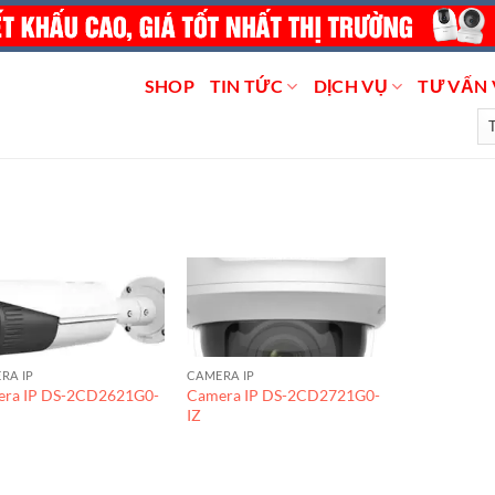
SHOP
TIN TỨC
DỊCH VỤ
TƯ VẤN 
RA IP
CAMERA IP
ra IP DS-2CD2621G0-
Camera IP DS-2CD2721G0-
IZ