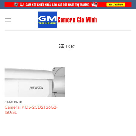
Bỏ
qua
nội
dung
LỌC
CAMERA IP
Camera IP DS-2CD2T26G2-
ISU/SL