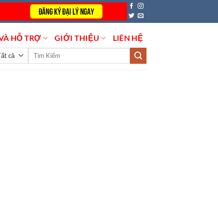
VÀ HỖ TRỢ
GIỚI THIỆU
LIÊN HỆ
Tìm
kiếm: