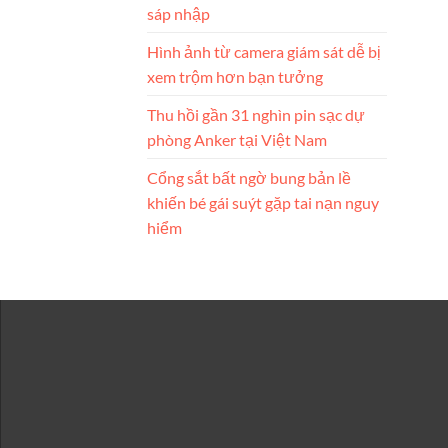
sáp nhập
Hình ảnh từ camera giám sát dễ bị
xem trộm hơn bạn tưởng
Thu hồi gần 31 nghìn pin sạc dự
phòng Anker tại Việt Nam
Cổng sắt bất ngờ bung bản lề
khiến bé gái suýt gặp tai nạn nguy
hiểm