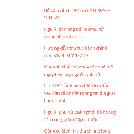
Bộ Chuyển HDMI ra LAN 60M –
V-HE60
Người đàn ông đối mặt sư tử
trong đêm và cái kết
Hướng dẫn thủ tục hành chính
trên VNeID từ 1/7 28
Khoảnh khắc máy sấy tóc phát nổ
ngay trên tay người phụ nữ
Hiếu PC cảnh báo chiêu lừa đảo
yêu cầu cập nhật thông tin địa giới
hành chính
Người phụ nữ bất ngờ bị bò hoang
tấn công, giẫm đạp dữ dội
Công cụ kiểm tra địa chỉ mới sau