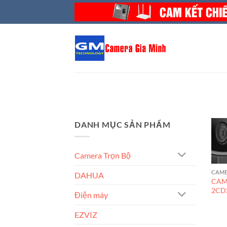
Bỏ
qua
nội
dung
DANH MỤC SẢN PHẨM
Camera Trọn Bộ
CAME
DAHUA
CAM
2CD
Điện máy
EZVIZ