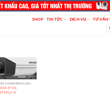
SHOP
TIN TỨC
DỊCH VỤ
TƯ VẤN 
RA CHUẨN NÉN H.265+
ERA IP DS-
2T43G2-2I