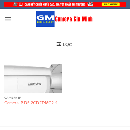
Bỏ
qua
nội
dung
LỌC
CAMERA IP
Camera IP DS-2CD2T46G2-4I