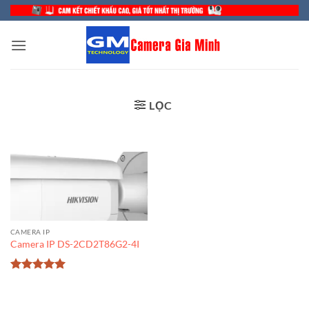
Bỏ
qua
nội
dung
LỌC
CAMERA IP
Camera IP DS-2CD2T86G2-4I
Được xếp
hạng
5
5
sao