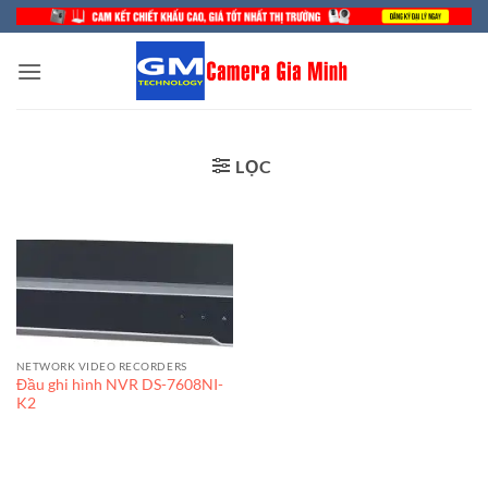
Bỏ
qua
nội
dung
LỌC
NETWORK VIDEO RECORDERS
Đầu ghi hình NVR DS-7608NI-
K2