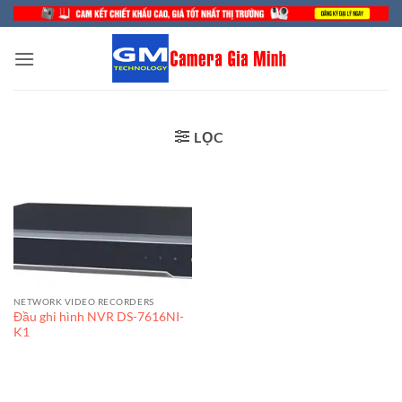
Bỏ
qua
nội
dung
LỌC
NETWORK VIDEO RECORDERS
Đầu ghi hình NVR DS-7616NI-
K1