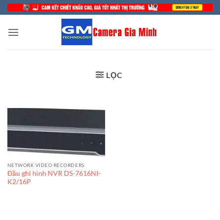
Bỏ
qua
nội
dung
LỌC
NETWORK VIDEO RECORDERS
Đầu ghi hình NVR DS-7616NI-
K2/16P