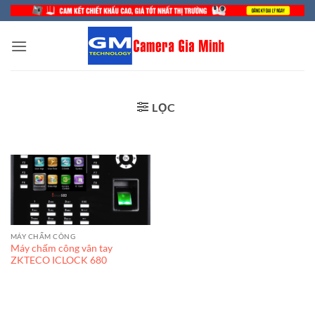
Bỏ
qua
nội
dung
LỌC
MÁY CHẤM CÔNG
Máy chấm công vân tay
ZKTECO ICLOCK 680