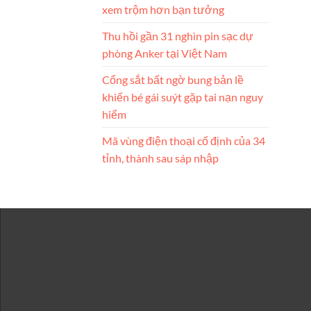
xem trộm hơn bạn tưởng
Thu hồi gần 31 nghìn pin sạc dự
phòng Anker tại Việt Nam
Cổng sắt bất ngờ bung bản lề
khiến bé gái suýt gặp tai nạn nguy
hiểm
Mã vùng điện thoại cố định của 34
tỉnh, thành sau sáp nhập