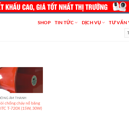
SHOP
TIN TỨC
DỊCH VỤ
TƯ VẤN 
HỐNG ÂM THANH
còi chống cháy nổ băng
 ITC T-720X (15W, 30W)