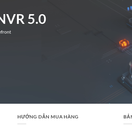
NVR 5.0
efront
HƯỚNG DẪN MUA HÀNG
BẢ