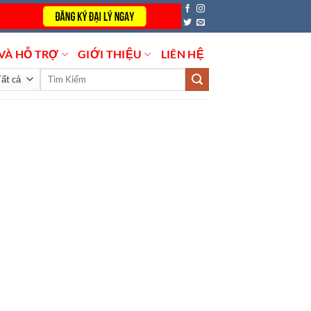
VÀ HỖ TRỢ
GIỚI THIỆU
LIÊN HỆ
Tìm
kiếm: