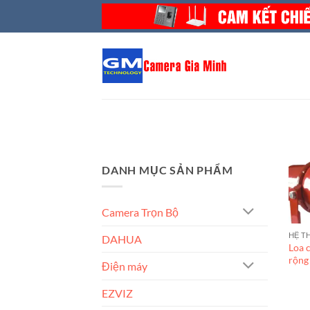
Bỏ
qua
nội
dung
DANH MỤC SẢN PHẨM
Camera Trọn Bộ
HỆ T
DAHUA
Loa 
rộng
Điện máy
EZVIZ