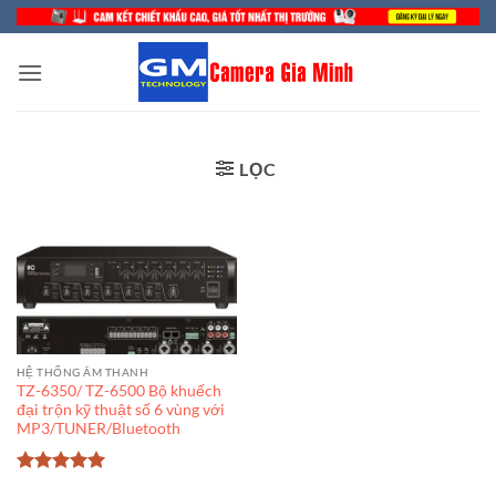
Bỏ
qua
nội
dung
LỌC
HỆ THỐNG ÂM THANH
TZ-6350/ TZ-6500 Bộ khuếch
đại trộn kỹ thuật số 6 vùng với
MP3/TUNER/Bluetooth
Được xếp