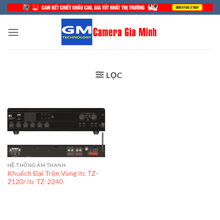
Bỏ
qua
nội
dung
LỌC
HỆ THỐNG ÂM THANH
Khuếch Đại Trộn Vùng itc TZ-
2120/ itc TZ-2240