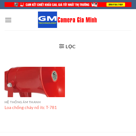
Bỏ
qua
nội
dung
LỌC
HỆ THỐNG ÂM THANH
Loa chống cháy nổ itc T-781