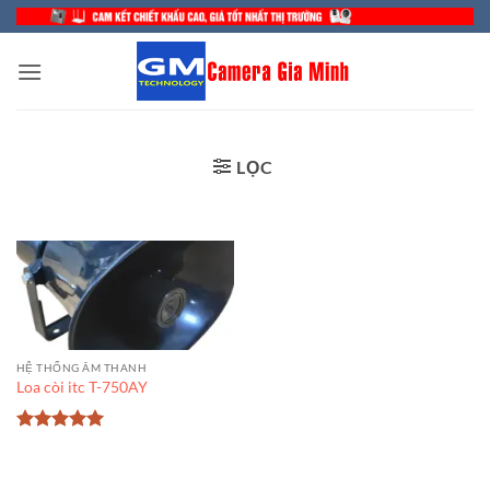
Bỏ
qua
nội
dung
LỌC
HỆ THỐNG ÂM THANH
Loa còi itc T-750AY
Được xếp
hạng
5
5
sao