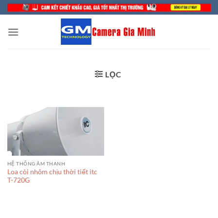
Bỏ
qua
nội
dung
LỌC
HỆ THỐNG ÂM THANH
Loa còi nhôm chịu thời tiết itc
T-720G