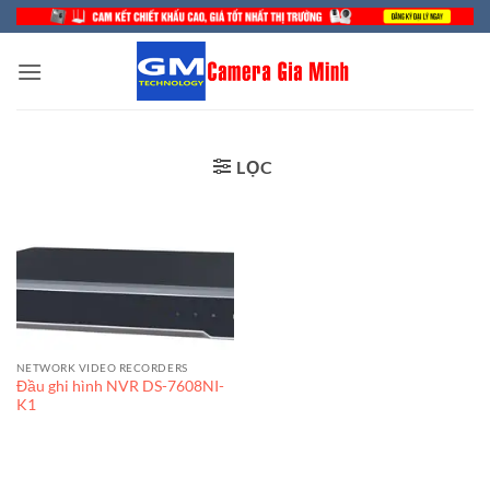
Bỏ
qua
nội
dung
LỌC
NETWORK VIDEO RECORDERS
Đầu ghi hình NVR DS-7608NI-
K1