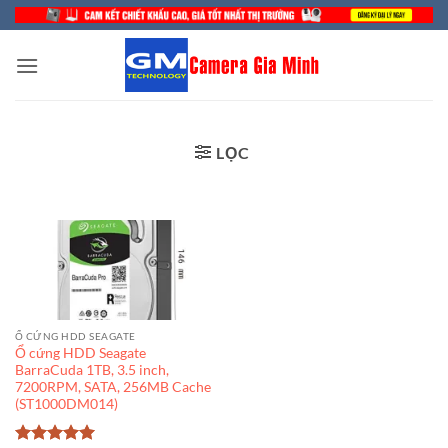
Bỏ
qua
nội
dung
LỌC
Ổ CỨNG HDD SEAGATE
Ổ cứng HDD Seagate
BarraCuda 1TB, 3.5 inch,
7200RPM, SATA, 256MB Cache
(ST1000DM014)