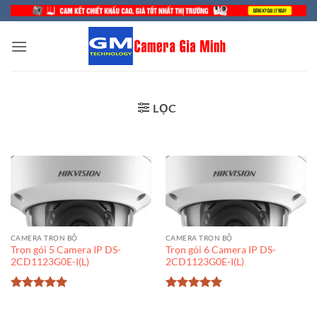
Bỏ
qua
nội
dung
LỌC
CAMERA TRỌN BỘ
CAMERA TRỌN BỘ
Trọn gói 5 Camera IP DS-
Trọn gói 6 Camera IP DS-
2CD1123G0E-I(L)
2CD1123G0E-I(L)
Được xếp
Được xếp
hạng
5
5
hạng
5
5