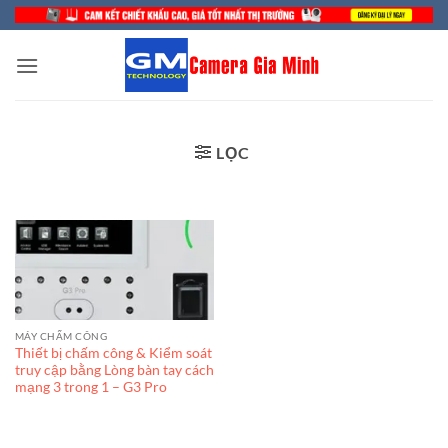
Bỏ
qua
nội
dung
LỌC
MÁY CHẤM CÔNG
Thiết bị chấm công & Kiểm soát
truy cập bằng Lòng bàn tay cách
mạng 3 trong 1 – G3 Pro