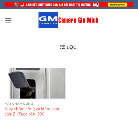
Bỏ
qua
nội
dung
LỌC
MÁY CHẤM CÔNG
Máy chấm công và kiểm soát
cửa ZKTeco MA-300