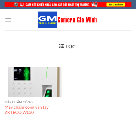
Bỏ
qua
nội
dung
LỌC
MÁY CHẤM CÔNG
Máy chấm công vân tay
ZKTECO WL30