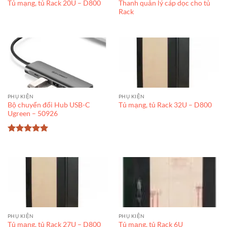
Thanh quản lý cáp dọc cho tủ
Tủ mạng, tủ Rack 20U – D800
Rack
PHỤ KIỆN
PHỤ KIỆN
Bộ chuyển đổi Hub USB-C
Tủ mạng, tủ Rack 32U – D800
Ugreen – 50926
Được xếp
hạng
5
5
sao
PHỤ KIỆN
PHỤ KIỆN
Tủ mạng, tủ Rack 27U – D800
Tủ mạng, tủ Rack 6U