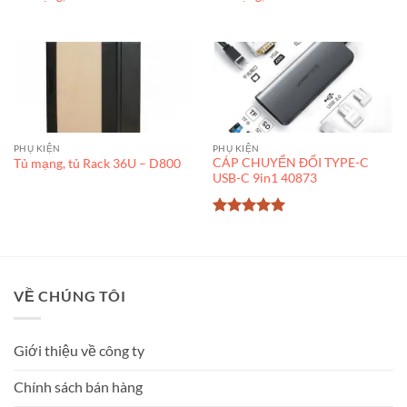
PHỤ KIỆN
PHỤ KIỆN
CÁP CHUYỂN ĐỔI TYPE-C
Tủ mạng, tủ Rack 36U – D800
USB-C 9in1 40873
Được xếp
hạng
5
5
sao
VỀ CHÚNG TÔI
Giới thiệu về công ty
Chính sách bán hàng