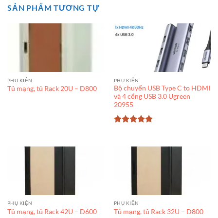
SẢN PHẨM TƯƠNG TỰ
PHỤ KIỆN
PHỤ KIỆN
Bộ chuyển USB Type C to HDMI
Tủ mạng, tủ Rack 20U – D800
và 4 cổng USB 3.0 Ugreen
20955
Được xếp
hạng
5
5
sao
PHỤ KIỆN
PHỤ KIỆN
Tủ mạng, tủ Rack 42U – D600
Tủ mạng, tủ Rack 32U – D800