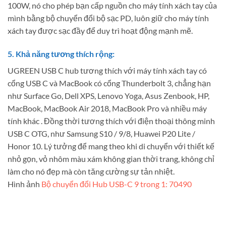
100W, nó cho phép bạn cấp nguồn cho máy tính xách tay của
mình bằng bộ chuyển đổi bộ sạc PD, luôn giữ cho máy tính
xách tay được sạc đầy để duy trì hoạt động mạnh mẽ.
5. Khả năng tương thích rộng:
UGREEN USB C hub tương thích với máy tính xách tay có
cổng USB C và MacBook có cổng Thunderbolt 3, chẳng hạn
như Surface Go, Dell XPS, Lenovo Yoga, Asus Zenbook, HP,
MacBook, MacBook Air 2018, MacBook Pro và nhiều máy
tính khác . Đồng thời tương thích với điện thoại thông minh
USB C OTG, như Samsung S10 / 9/8, Huawei P20 Lite /
Honor 10. Lý tưởng để mang theo khi di chuyển với thiết kế
nhỏ gọn, vỏ nhôm màu xám không gian thời trang, không chỉ
làm cho nó đẹp mà còn tăng cường sự tản nhiệt.
Hình ảnh
Bộ chuyển đổi Hub USB-C 9 trong 1: 70490