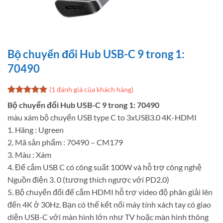
Bộ chuyển đổi Hub USB-C 9 trong 1:
70490
(
1
đánh giá của khách hàng)
5
1
trên 5
Bộ chuyển đổi Hub USB-C 9 trong 1: 70490
dựa trên
màu xám bộ chuyển USB type C to 3xUSB3.0 4K-HDMI
đánh giá
1. Hãng : Ugreen
2. Mã sản phẩm : 70490 – CM179
3. Màu : Xám
4. Đế cắm USB C có công suất 100W và hỗ trợ công nghệ
Nguồn điện 3. 0 (tương thích ngược với PD2.0)
5. Bộ chuyển đổi đế cắm HDMI hỗ trợ video độ phân giải lên
đến 4K ở 30Hz. Bạn có thể kết nối máy tính xách tay có giao
diện USB-C với màn hình lớn như TV hoặc màn hình thông