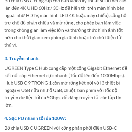
Bộ chia USB C cung cấp cho bạn video kỹ thuật số độ nét cao
lên đến 4K UHD 60Hz / 30Hz để hiển thị trên màn hình bên
ngoài như HDTV, màn hình LED 4K hoặc máy chiếu), cũng hỗ
trợ chế độ phản chiếu và mở rộng , cho phép bạn làm việc
trong không gian làm việc lớn và thưởng thức hình ảnh tốt
hơn cho thời gian xem phim gia đình hoặc trò chơi điện tử
thú vị.
3. Truyền nhanh:
UGREEN Type C Hub cung cấp một cổng Gigabit Ethernet để
kết nối cáp Ethernet cực nhanh (Tốc độ lên đến 1000Mbps).
Hub USB C 9 TRONG 1 còn mở rộng kết nối với 3 thiết bị
ngoại vi USB nữa như ổ USB, chuột, bàn phím với tốc độ
truyền dữ liệu tối đa 5Gbps, dễ dàng truyền tải các tập tin
lớn.
4. Sạc PD nhanh tối đa 100W:
Bộ chia USB C UGREEN với cổng phân phối điện USB-C