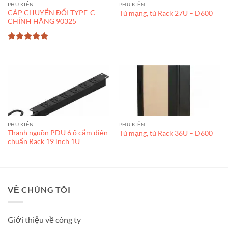
PHỤ KIỆN
PHỤ KIỆN
CÁP CHUYỂN ĐỔI TYPE-C
Tủ mạng, tủ Rack 27U – D600
CHÍNH HÃNG 90325
Được xếp
hạng
5
5
sao
PHỤ KIỆN
PHỤ KIỆN
Thanh nguồn PDU 6 ổ cắm điện
Tủ mạng, tủ Rack 36U – D600
chuẩn Rack 19 inch 1U
VỀ CHÚNG TÔI
Giới thiệu về công ty