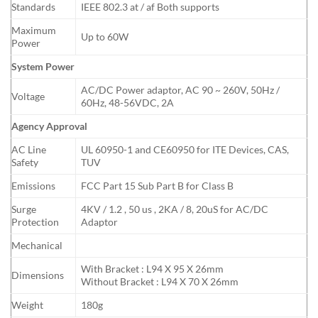
Standards
IEEE 802.3 at / af Both supports
Maximum
Up to 60W
Power
System Power
AC/DC Power adaptor, AC 90 ~ 260V, 50Hz /
Voltage
60Hz, 48-56VDC, 2A
Agency Approval
AC Line
UL 60950-1 and CE60950 for ITE Devices, CAS,
Safety
TUV
Emissions
FCC Part 15 Sub Part B for Class B
Surge
4KV / 1.2 , 50 us , 2KA / 8, 20uS for AC/DC
Protection
Adaptor
Mechanical
With Bracket : L94 X 95 X 26mm
Dimensions
Without Bracket : L94 X 70 X 26mm
Weight
180g