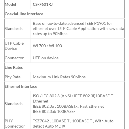
Model
CS-7601RJ
Coaxial-line Interface
Base on up-to-date advanced IEEE P1901 for
Standards
ethernet over UTP Cable Application with raw data
rates up to 90Mbps
UTP Cable
WL700 / WL100
Device
Connector
UTP on device
Line Rates
Phy Rate
Maximum Link Rates 90Mbps
Ethernet Interface
ISO / IEC 802.3 (ANSI / IEEE 802.3i)10BASE-T
Ethernet
Standards
IEEE 802.3u , 100BASETx , Fast Ethernet
IEEE 802.3ab 100BASE-T
PHY
TSZ7042 , 10BASE-T , 100BASE-T , With Auto-
Connection
detect Auto MDIX