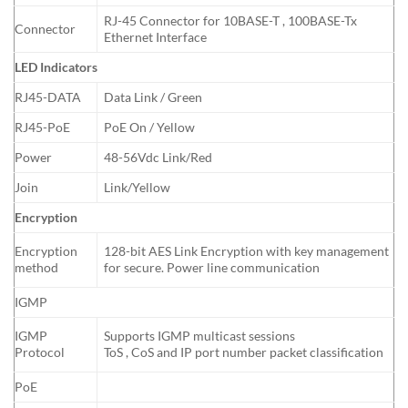
RJ-45 Connector for 10BASE-T , 100BASE-Tx
Connector
Ethernet Interface
LED Indicators
RJ45-DATA
Data Link / Green
RJ45-PoE
PoE On / Yellow
Power
48-56Vdc Link/Red
Join
Link/Yellow
Encryption
Encryption
128-bit AES Link Encryption with key management
method
for secure. Power line communication
IGMP
IGMP
Supports IGMP multicast sessions
Protocol
ToS , CoS and IP port number packet classification
PoE