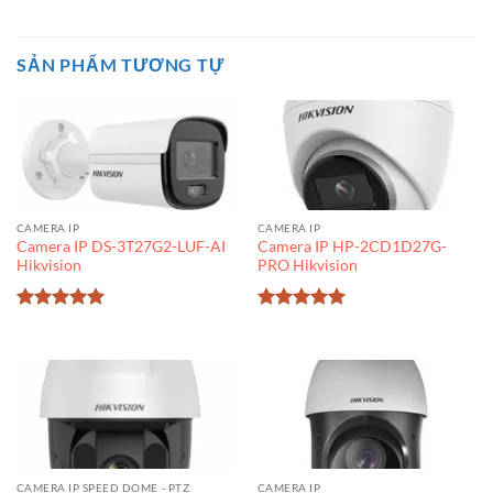
SẢN PHẨM TƯƠNG TỰ
CAMERA IP
CAMERA IP
Camera IP DS-3T27G2-LUF-AI
Camera IP HP-2CD1D27G-
Hikvision
PRO Hikvision
Được xếp
Được xếp
hạng
5
5
hạng
5
5
sao
sao
CAMERA IP SPEED DOME - PTZ
CAMERA IP