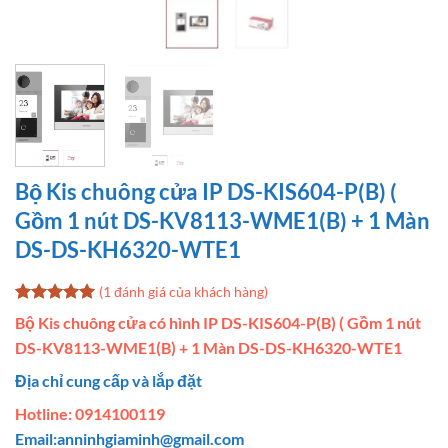
Bộ Kis chuông cửa IP DS-KIS604-P(B) (
Gồm 1 nút DS-KV8113-WME1(B) + 1 Màn
DS-DS-KH6320-WTE1
(
1
đánh giá của khách hàng)
5
1
trên 5
Bộ Kis chuông cửa có hình IP DS-KIS604-P(B) ( Gồm 1 nút
dựa trên
DS-KV8113-WME1(B) + 1 Màn DS-DS-KH6320-WTE1
đánh giá
Địa chỉ cung cấp và lắp đặt
Hotline: 0914100119
Email:
anninhgiaminh@gmail.com