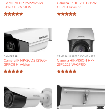
CAMERA HP-2SP2425IW-
Camera IP HP-2SP1215W-
GPRO HIKVISION
GPRO Hikvision
Được xếp
Được xếp
hạng
5
5
hạng
5
5
sao
sao
CAMERA IP
CAMERA IP SPEED DOME - PTZ
Camera IP HP-2CD2T23G0-
Camera HIKVISION HP-
GPRO8 Hikvision
2SP1225IW-GPRO
Được xếp
Được xếp
hạng
5
5
hạng
5
5
sao
sao