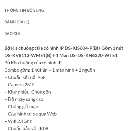
THÔNG TIN BỔ SUNG
ĐÁNH GIÁ (1)
BÁO GIÁ
Bộ Kis chuông cửa có hình IP DS-KIS604-P(B) ( Gồm 1 nút
DS-KV8113-WME1(B) + 1 Màn DS-DS-KH6320-WTE1
Bộ Kis chuông của có hình IP
Combo gồm: 1 nút ấn + 1 màn hình + 2 nguồn
– Chuấn kết nối PoE
– Camera 2MP
– Khử nhiễu, Chống ồn
– Độ nhạy sáng cao
– Chống giả mạo
– Cấu hình từ xa qua Web
– Wifi 2,4Ghz
– Chuẩn bảo vệ: IK08