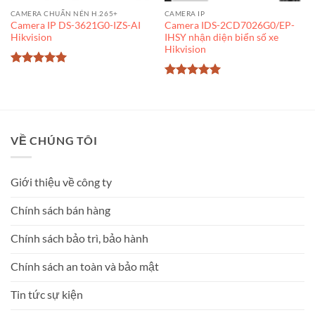
CAMERA CHUẨN NÉN H.265+
CAMERA IP
Camera IP DS-3621G0-IZS-AI
Camera IDS-2CD7026G0/EP-
Hikvision
IHSY nhận diện biển số xe
Hikvision
Được xếp
hạng
5
5
Được xếp
sao
hạng
5
5
sao
VỀ CHÚNG TÔI
Giới thiệu về công ty
Chính sách bán hàng
Chính sách bảo trì, bảo hành
Chính sách an toàn và bảo mật
Tin tức sự kiện