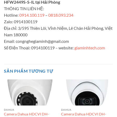
HFW2449S-S-IL tại Hải Phòng
THÔNG TIN LIÊN HỆ:
Hotline:
0914.100.119
–
0818.093.234
Zalo: 0914100119
Địa chỉ: 3/595 Thiên Lôi, Vĩnh Niệm, Lê Chân Hải Phòng, Việt
Nam 180000
Email:
congnghegiaminh@gmail.com
Số Điện Thoại: 0914100119 – website:
giaminhtech.com
SẢN PHẨM TƯƠNG TỰ
DAHUA
DAHUA
Camera Dahua HDCVI DH-
Camera Dahua HDCVI DH-