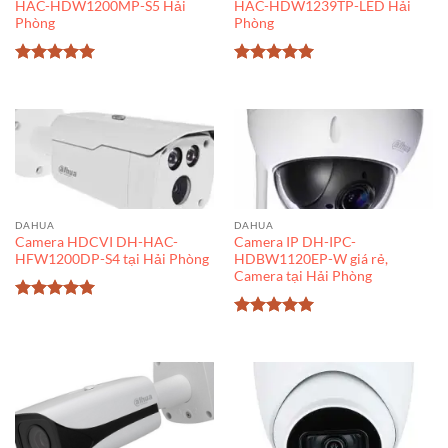
HAC-HDW1200MP-S5 Hải
HAC-HDW1239TP-LED Hải
Phòng
Phòng
Được xếp
Được xếp
hạng
5
5
hạng
5
5
sao
sao
DAHUA
DAHUA
Camera HDCVI DH-HAC-
Camera IP DH-IPC-
HFW1200DP-S4 tại Hải Phòng
HDBW1120EP-W giá rẻ,
Camera tại Hải Phòng
Được xếp
hạng
5
5
Được xếp
sao
hạng
5
5
sao