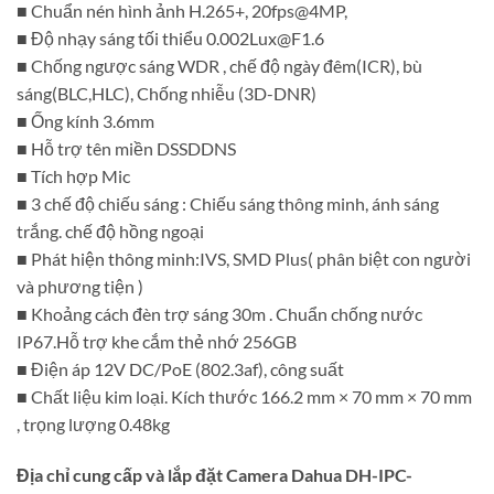
■ Chuẩn nén hình ảnh H.265+, 20fps@4MP,
■ Độ nhạy sáng tối thiểu
0.002Lux@F1.6
■ Chống ngược sáng WDR , chế độ ngày đêm(ICR), bù
sáng(BLC,HLC), Chống nhiễu (3D-DNR)
■ Ống kính 3.6mm
■ Hỗ trợ tên miền DSSDDNS
■ Tích hợp Mic
■ 3 chế độ chiếu sáng : Chiếu sáng thông minh, ánh sáng
trắng. chế độ hồng ngoại
■ Phát hiện thông minh:IVS, SMD Plus( phân biệt con người
và phương tiện )
■ Khoảng cách đèn trợ sáng 30m . Chuẩn chống nước
IP67.Hỗ trợ khe cắm thẻ nhớ 256GB
■ Điện áp 12V DC/PoE (802.3af), công suất
■ Chất liệu kim loại. Kích thước 166.2 mm × 70 mm × 70 mm
, trọng lượng 0.48kg
Địa chỉ cung cấp và lắp đặt Camera Dahua DH-IPC-