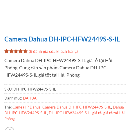
Camera Dahua DH-IPC-HFW2449S-S-IL
(
8
đánh giá của khách hàng)
5
8
trên 5
Camera Dahua DH-IPC-HFW2449S-S-IL giá rẻ tại Hải
dựa trên
Phòng. Cung cấp sản phẩm Camera Dahua DH-IPC-
đánh giá
HFW2449S-S-IL giá tốt tại Hải Phòng
SKU:
DH-IPC-HFW2449S-S-IL
Danh mục:
DAHUA
Thẻ:
Camea IP Dahua
,
Camera Dahua DH-IPC-HFW2449S-S-IL
,
Dahua
DH-IPC-HFW2449S-S-IL
,
DH-IPC-HFW2449S-S-IL giá rẻ
,
giá rẻ tại Hải
Phòng