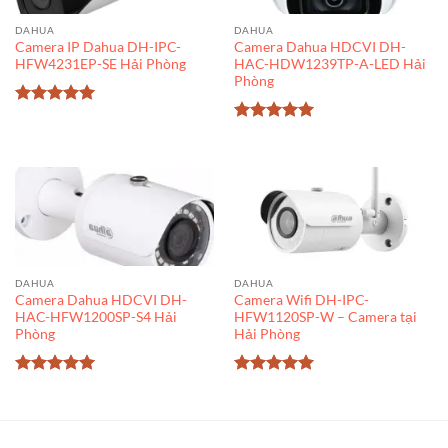
DAHUA
DAHUA
Camera IP Dahua DH-IPC-
Camera Dahua HDCVI DH-
HFW4231EP-SE Hải Phòng
HAC-HDW1239TP-A-LED Hải
Phòng
Được xếp
hạng
5
5
Được xếp
sao
hạng
5
5
sao
DAHUA
DAHUA
Camera Dahua HDCVI DH-
Camera Wifi DH-IPC-
HAC-HFW1200SP-S4 Hải
HFW1120SP-W – Camera tại
Phòng
Hải Phòng
Được xếp
Được xếp
hạng
5
5
hạng
5
5
sao
sao