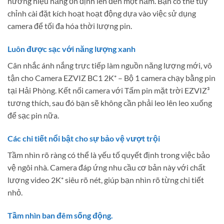
hưởng hiệu năng ổn định lên đến một năm. Bạn có thể tùy
chỉnh cài đặt kích hoạt hoạt động dựa vào việc sử dụng
camera để tối đa hóa thời lượng pin.
Luôn được sạc với năng lượng xanh
Cân nhắc ánh nắng trực tiếp làm nguồn năng lượng mới, vô
tận cho Camera EZVIZ BC1 2K⁺ – Bộ 1 camera chạy bằng pin
tại Hải Phòng. Kết nối camera với Tấm pin mặt trời EZVIZ³
tương thích, sau đó bạn sẽ không cần phải leo lên leo xuống
để sạc pin nữa.
Các chi tiết nổi bật cho sự bảo vệ vượt trội
Tầm nhìn rõ ràng có thể là yếu tố quyết định trong việc bảo
vệ ngôi nhà. Camera đáp ứng nhu cầu cơ bản này với chất
lượng video 2K⁺ siêu rõ nét, giúp bạn nhìn rõ từng chi tiết
nhỏ.
Tầm nhìn ban đêm sống động.