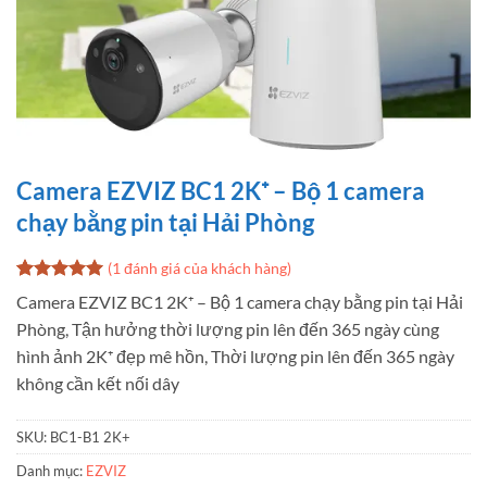
Camera EZVIZ BC1 2K⁺ – Bộ 1 camera
chạy bằng pin tại Hải Phòng
(
1
đánh giá của khách hàng)
5
1
trên 5
Camera EZVIZ BC1 2K⁺ – Bộ 1 camera chạy bằng pin tại Hải
dựa trên
Phòng, Tận hưởng thời lượng pin lên đến 365 ngày cùng
đánh giá
hình ảnh 2K⁺ đẹp mê hồn, Thời lượng pin lên đến 365 ngày
không cần kết nối dây
SKU:
BC1-B1 2K+
Danh mục:
EZVIZ