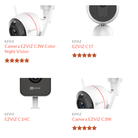
EZVIZ
EZVIZ
Camera EZVIZ C3W Color
EZVIZ C1T
Night Vision
Được xếp
hạng
5
5
Được xếp
sao
hạng
5
5
sao
EZVIZ
EZVIZ
EZVIZ C1HC
Camera EZVIZ C3W
Được xếp