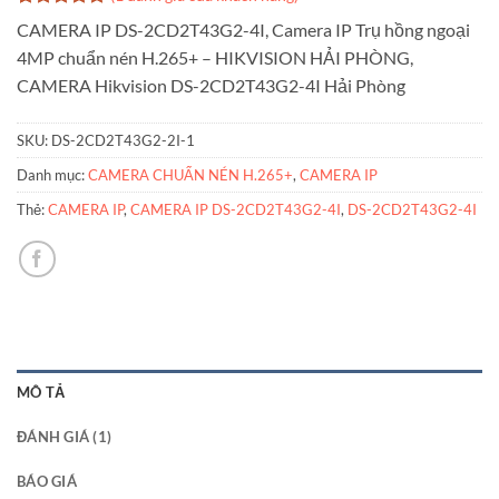
5
1
trên 5
CAMERA IP DS-2CD2T43G2-4I, Camera IP Trụ hồng ngoại
dựa trên
4MP chuẩn nén H.265+ – HIKVISION HẢI PHÒNG,
đánh giá
CAMERA Hikvision DS-2CD2T43G2-4I Hải Phòng
SKU:
DS-2CD2T43G2-2I-1
Danh mục:
CAMERA CHUẨN NÉN H.265+
,
CAMERA IP
Thẻ:
CAMERA IP
,
CAMERA IP DS-2CD2T43G2-4I
,
DS-2CD2T43G2-4I
MÔ TẢ
ĐÁNH GIÁ (1)
BÁO GIÁ