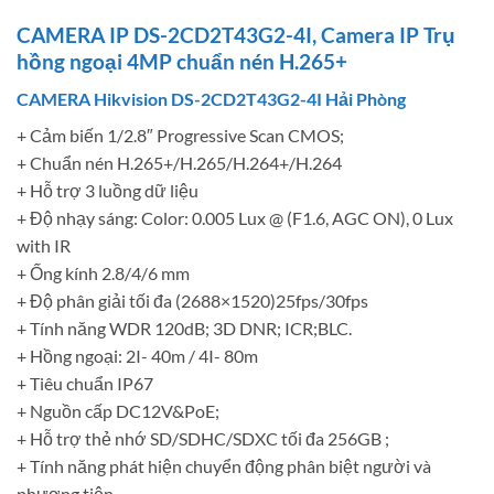
CAMERA IP DS-2CD2T43G2-4I, Camera IP Trụ
hồng ngoại 4MP chuẩn nén H.265+
CAMERA Hikvision DS-2CD2T43G2-4I Hải Phòng
+ Cảm biến 1/2.8″ Progressive Scan CMOS;
+ Chuẩn nén H.265+/H.265/H.264+/H.264
+ Hỗ trợ 3 luồng dữ liệu
+ Độ nhạy sáng: Color: 0.005 Lux @ (F1.6, AGC ON), 0 Lux
with IR
+ Ống kính 2.8/4/6 mm
+ Độ phân giải tối đa (2688×1520)25fps/30fps
+ Tính năng WDR 120dB; 3D DNR; ICR;BLC.
+ Hồng ngoại: 2I- 40m / 4I- 80m
+ Tiêu chuẩn IP67
+ Nguồn cấp DC12V&PoE;
+ Hỗ trợ thẻ nhớ SD/SDHC/SDXC tối đa 256GB ;
+ Tính năng phát hiện chuyển động phân biệt người và
phương tiện