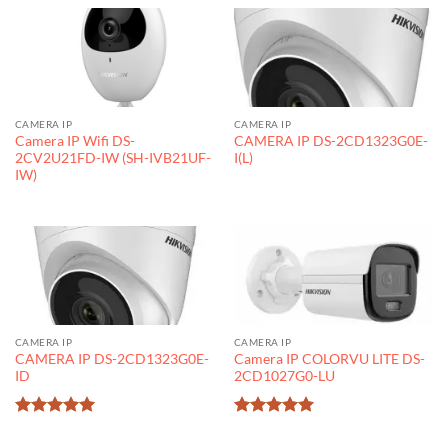
CAMERA IP
CAMERA IP
Camera IP Wifi DS-
CAMERA IP DS-2CD1323G0E-
2CV2U21FD-IW (SH-IVB21UF-
I(L)
IW)
CAMERA IP
CAMERA IP
CAMERA IP DS-2CD1323G0E-
Camera IP COLORVU LITE DS-
ID
2CD1027G0-LU
Được xếp
Được xếp
hạng
5
5
hạng
5
5