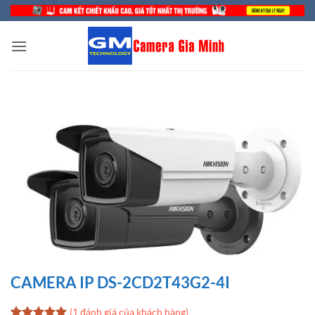
Bỏ
qua
nội
dung
CAMERA IP DS-2CD2T43G2-4I
(
1
đánh giá của khách hàng)