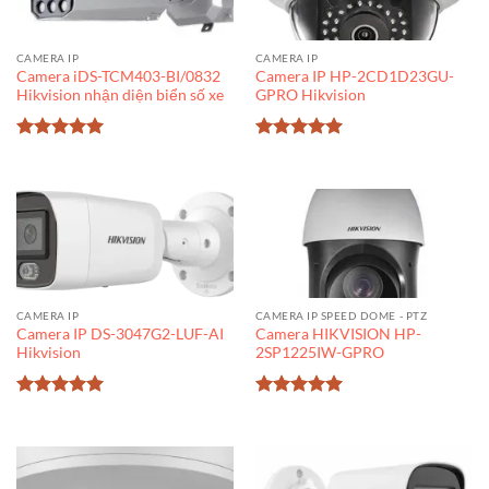
CAMERA IP
CAMERA IP
Camera iDS-TCM403-BI/0832
Camera IP HP-2CD1D23GU-
Hikvision nhận diện biển số xe
GPRO Hikvision
Được xếp
Được xếp
hạng
5
5
hạng
5
5
sao
sao
CAMERA IP
CAMERA IP SPEED DOME - PTZ
Camera IP DS-3047G2-LUF-AI
Camera HIKVISION HP-
Hikvision
2SP1225IW-GPRO
Được xếp
Được xếp
hạng
5
5
hạng
5
5
sao
sao