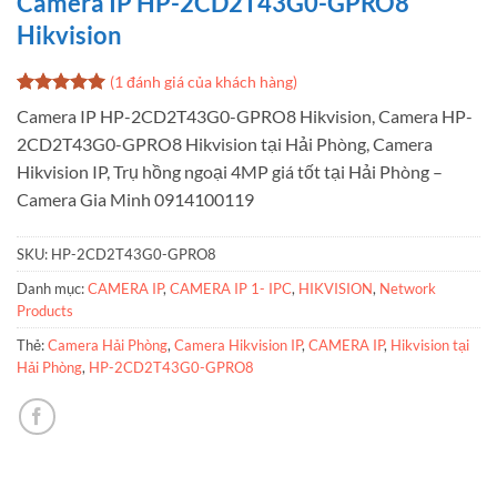
Camera IP HP-2CD2T43G0-GPRO8
Hikvision
(
1
đánh giá của khách hàng)
5
1
trên 5
Camera IP HP-2CD2T43G0-GPRO8 Hikvision, Camera HP-
dựa trên
2CD2T43G0-GPRO8 Hikvision tại Hải Phòng, Camera
đánh giá
Hikvision IP, Trụ hồng ngoại 4MP giá tốt tại Hải Phòng –
Camera Gia Minh 0914100119
SKU:
HP-2CD2T43G0-GPRO8
Danh mục:
CAMERA IP
,
CAMERA IP 1- IPC
,
HIKVISION
,
Network
Products
Thẻ:
Camera Hải Phòng
,
Camera Hikvision IP
,
CAMERA IP
,
Hikvision tại
Hải Phòng
,
HP-2CD2T43G0-GPRO8