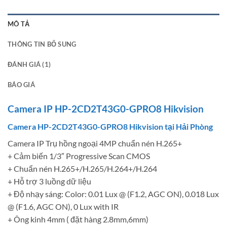
MÔ TẢ
THÔNG TIN BỔ SUNG
ĐÁNH GIÁ (1)
BÁO GIÁ
Camera IP HP-2CD2T43G0-GPRO8 Hikvision
Camera HP-2CD2T43G0-GPRO8 Hikvision tại Hải Phòng
Camera IP Trụ hồng ngoại 4MP chuẩn nén H.265+
+ Cảm biến 1/3″ Progressive Scan CMOS
+ Chuẩn nén H.265+/H.265/H.264+/H.264
+ Hỗ trợ 3 luồng dữ liệu
+ Độ nhạy sáng: Color: 0.01 Lux @ (F1.2, AGC ON), 0.018 Lux
@ (F1.6, AGC ON), 0 Lux with IR
+ Ông kinh 4mm ( đặt hàng 2.8mm,6mm)