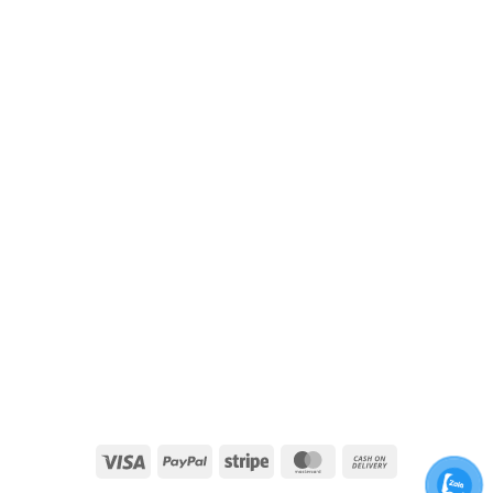
Visa
PayPal
Stripe
MasterCard
Cash
On