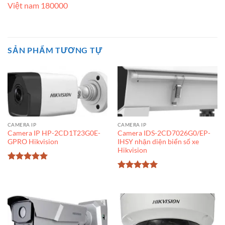
Việt nam 180000
SẢN PHẨM TƯƠNG TỰ
CAMERA IP
CAMERA IP
Camera IP HP-2CD1T23G0E-
Camera IDS-2CD7026G0/EP-
GPRO Hikvision
IHSY nhận diện biển số xe
Hikvision
Được xếp
hạng
5
5
Được xếp
sao
hạng
5
5
sao