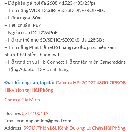
+ Độ phân giải tối đa 2688 × 1520 @30/25fps
+ Tính năng WDR 120dB/ BLC/3D DNR/ROI/HLC
+ Hồng ngoại 80m
+ Tiêu chuẩn IP67
+ Nguồn cấp DC12V&PoE;
+ Hỗ trợ thẻ nhớ SD/SDHC/SDXC tối đa 128GB ;
+ Tính năng Phát hiện vượt hàng rào ảo, phát hiện xâm
nhập. Phát hiện khuôn mặt
+ Hỗ trợ dịch vụ Hik-Connect, Hỗ trợ tên miền Cameraddns
– Tặng Adaptor 12V chính hãng
Địa chỉ cung cấp, lắp đặt
Camera HP-2CD2T43G0-GPRO8
Hikvision tại Hải Phòng
Camera Gia Minh
Hotline:
0914100119
Email:
anninhgiaminh@gmail.com
Address:
595 Đ. Thiên Lôi, Kênh Dương, Lê Chân Hải Phòng,