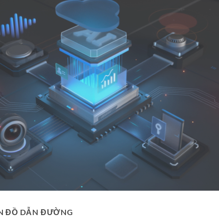
N ĐỒ DẪN ĐƯỜNG