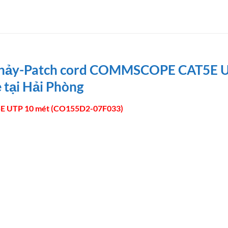
p nhảy-Patch cord COMMSCOPE CAT5E 
ẻ tại Hải Phòng
E UTP 10 mét (CO155D2-07F033)