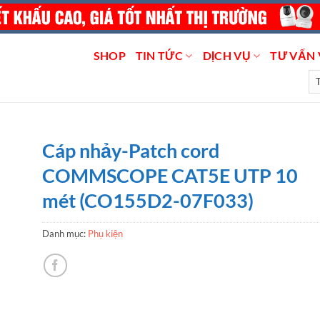
SHOP
TIN TỨC
DỊCH VỤ
TƯ VẤN 
Cáp nhảy-Patch cord
COMMSCOPE CAT5E UTP 10
mét (CO155D2-07F033)
Danh mục:
Phụ kiện