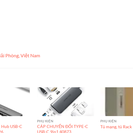
ải Phòng, Việt Nam
PHỤ KIỆN
PHỤ KIỆN
i Hub USB-C
CÁP CHUYỂN ĐỔI TYPE-C
Tủ mạng, tủ Rack
26
USB-C 9in1 40873