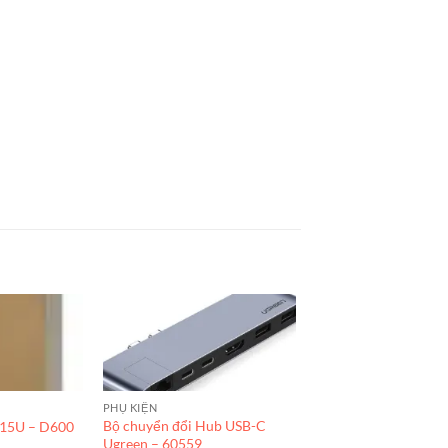
PHỤ KIỆN
Bộ chuyển đổi Hub USB-C
 15U – D600
Ugreen – 60559