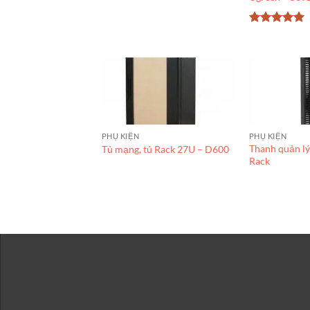
Được xếp
hạng
5
5
sao
PHỤ KIỆN
PHỤ KIỆN
Thanh quản lý
Tủ mạng, tủ Rack 27U – D600
Rack