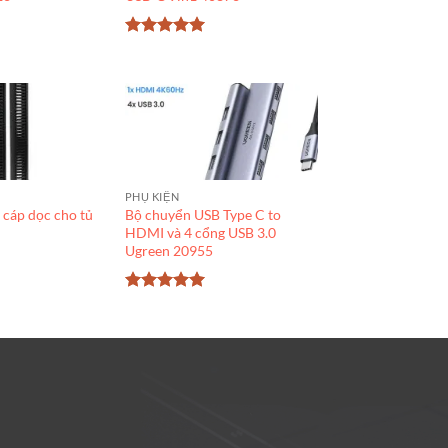
Được xếp
hạng
5
5
sao
PHỤ KIỆN
 cáp dọc cho tủ
Bộ chuyển USB Type C to
HDMI và 4 cổng USB 3.0
Ugreen 20955
Được xếp
hạng
5
5
sao