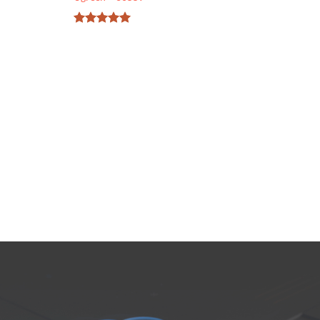
Được xếp
hạng
5
5
sao