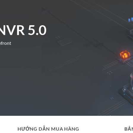
NVR 5.0
efront
HƯỚNG DẪN MUA HÀNG
BẢ