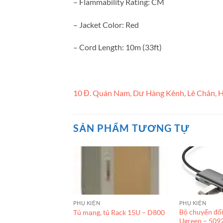
– Flammability Rating: CM
– Jacket Color: Red
– Cord Length: 10m (33ft)
10 Đ. Quán Nam, Dư Hàng Kênh, Lê Chân, H
SẢN PHẨM TƯƠNG TỰ
PHỤ KIỆN
PHỤ KIỆN
Bộ chuyển đổ
Tủ mạng, tủ Rack 15U – D800
Ugreen – 509