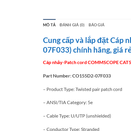
MÔ TẢ
ĐÁNH GIÁ (0)
BÁO GIÁ
Cung cấp và lắp đặt Cá
07F033) chính hãng, giá r
Cáp nhảy-Patch cord COMMSCOPE CAT5
Part Number: CO155D2-07F033
– Product Type: Twisted pair patch cord
– ANSI/TIA Category: 5e
– Cable Type: U/UTP (unshielded)
– Conductor Type: Stranded