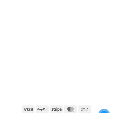
Visa
PayPal
Stripe
MasterCard
Cash