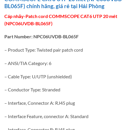
BL065F) chính hãng, giá rẻ tại Hải Phòng
Cáp nhảy-Patch cord COMMSCOPE CAT6 UTP 20 mét
(NPC06UVDB-BL065F)
Part Number: NPC06UVDB-BL065F
– Product Type: Twisted pair patch cord
– ANSI/TIA Category: 6
– Cable Type: U/UTP (unshielded)
– Conductor Type: Stranded
– Interface, Connector A: RJ45 plug
– Interface Feature, connector A: Standard
– Interface, Connector B: RJ45 plug