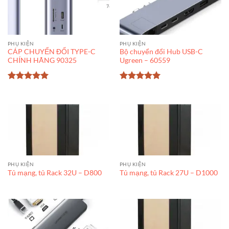
PHỤ KIỆN
PHỤ KIỆN
CÁP CHUYỂN ĐỔI TYPE-C
Bộ chuyển đổi Hub USB-C
CHÍNH HÃNG 90325
Ugreen – 60559
Được xếp
Được xếp
hạng
5
5
hạng
5
5
sao
sao
PHỤ KIỆN
PHỤ KIỆN
Tủ mạng, tủ Rack 32U – D800
Tủ mạng, tủ Rack 27U – D1000