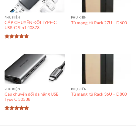
PHỤ KIỆN
PHỤ KIỆN
CÁP CHUYỂN ĐỔI TYPE-C
Tủ mạng, tủ Rack 27U – D600
USB-C 9in1 40873
Được xếp
hạng
5
5
sao
PHỤ KIỆN
PHỤ KIỆN
Cáp chuyển đổi đa năng USB
Tủ mạng, tủ Rack 36U – D800
Type C 50538
Được xếp
hạng
5
5
sao