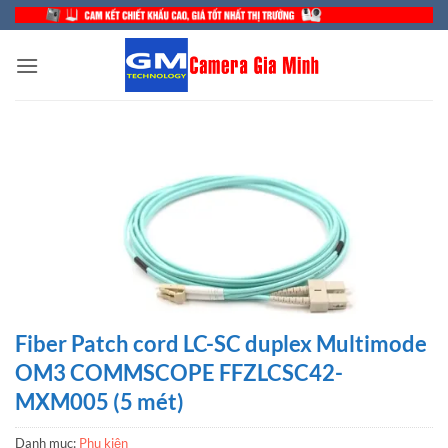
Bỏ
qua
nội
dung
Fiber Patch cord LC-SC duplex Multimode
OM3 COMMSCOPE FFZLCSC42-
MXM005 (5 mét)
Danh mục:
Phụ kiện