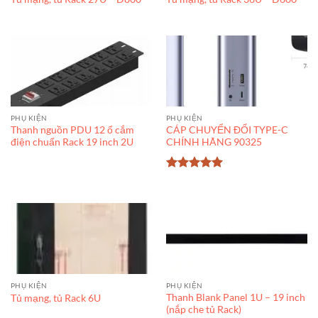
PHỤ KIỆN
PHỤ KIỆN
Thanh nguồn PDU 12 ổ cắm
CÁP CHUYỂN ĐỔI TYPE-C
điện chuẩn Rack 19 inch 2U
CHÍNH HÃNG 90325
Được xếp
hạng
5
5
sao
PHỤ KIỆN
PHỤ KIỆN
Thanh Blank Panel 1U – 19 inch
Tủ mạng, tủ Rack 6U
(nắp che tủ Rack)