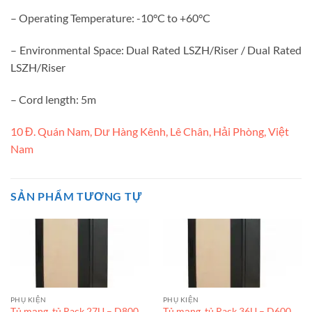
– Operating Temperature: -10°C to +60°C
– Environmental Space: Dual Rated LSZH/Riser / Dual Rated
LSZH/Riser
– Cord length: 5m
10 Đ. Quán Nam, Dư Hàng Kênh, Lê Chân, Hải Phòng, Việt
Nam
SẢN PHẨM TƯƠNG TỰ
PHỤ KIỆN
PHỤ KIỆN
Tủ mạng, tủ Rack 27U – D800
Tủ mạng, tủ Rack 36U – D600