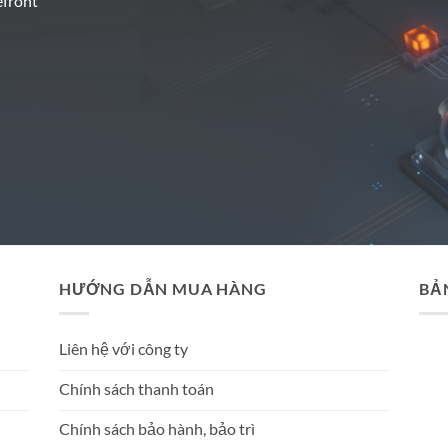
efront
HƯỚNG DẪN MUA HÀNG
BẢ
Liên hệ với công ty
Chính sách thanh toán
Chính sách bảo hành, bảo trì