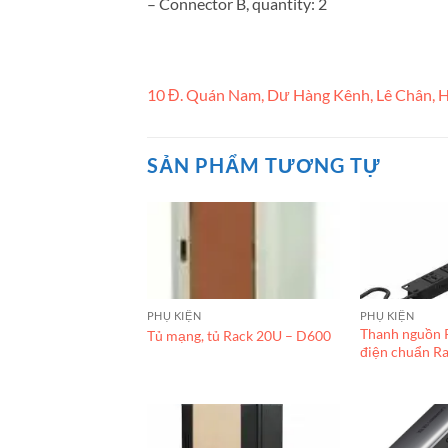
– Connector B, quantity: 2
10 Đ. Quán Nam, Dư Hàng Kênh, Lê Chân, H
SẢN PHẨM TƯƠNG TỰ
PHỤ KIỆN
PHỤ KIỆN
Thanh nguồn 
Tủ mạng, tủ Rack 20U – D600
điện chuẩn Ra