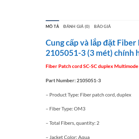
MÔ TẢ
ĐÁNH GIÁ (0)
BÁO GIÁ
Cung cấp và lắp đặt Fib
2105051-3 (3 mét) chính h
Fiber Patch cord SC-SC duplex Multi
Part Number: 2105051-3
– Product Type: Fiber patch cord, duplex
– Fiber Type: OM3
– Total Fibers, quantity: 2
– Jacket Color: Aqua