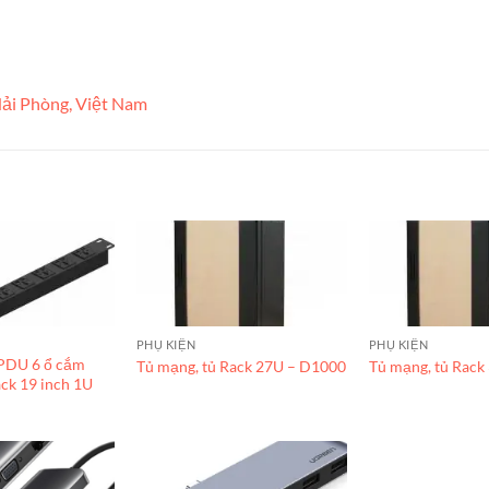
ải Phòng, Việt Nam
PHỤ KIỆN
PHỤ KIỆN
PDU 6 ổ cắm
Tủ mạng, tủ Rack 27U – D1000
Tủ mạng, tủ Rack
ck 19 inch 1U