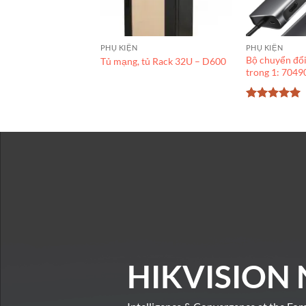
PHỤ KIỆN
PHỤ KIỆN
Bộ chuyển đổ
Tủ mạng, tủ Rack 32U – D600
trong 1: 7049
Được xếp
hạng
5
5
sao
HIKVISION 