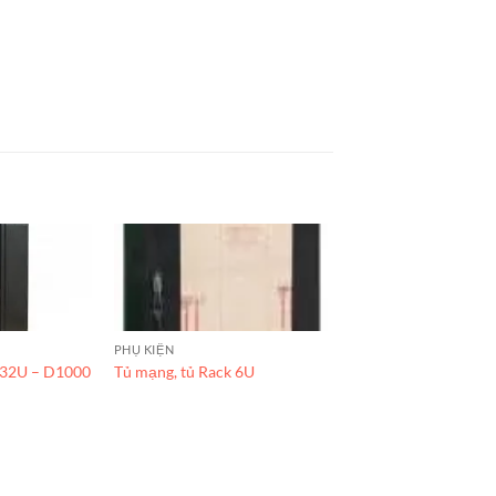
PHỤ KIỆN
 32U – D1000
Tủ mạng, tủ Rack 6U