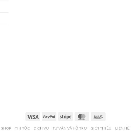
Visa
PayPal
Stripe
MasterCard
Cash
On
SHOP
TIN TỨC
DỊCH VỤ
TƯ VẤN VÀ HỖ TRỢ
GIỚI THIỆU
LIÊN HỆ
Delivery