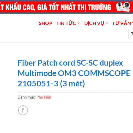
SHOP
TIN TỨC
DỊCH VỤ
TƯ VẤN 
Fiber Patch cord SC-SC duplex
Multimode OM3 COMMSCOPE
2105051-3 (3 mét)
Danh mục:
Phụ kiện