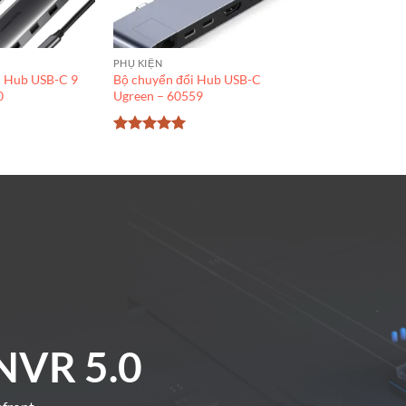
PHỤ KIỆN
i Hub USB-C 9
Bộ chuyển đổi Hub USB-C
0
Ugreen – 60559
Được xếp
hạng
5
5
sao
NVR 5.0