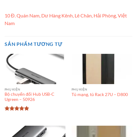
10 Đ. Quán Nam, Dư Hàng Kênh, Lê Chân, Hải Phòng, Việt
Nam
SẢN PHẨM TƯƠNG TỰ
PHỤ KIỆN
PHỤ KIỆN
Bộ chuyển đổi Hub USB-C
Tủ mạng, tủ Rack 27U – D800
Ugreen – 50926
Được xếp
hạng
5
5
sao