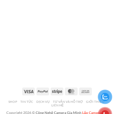
Visa
PayPal
Stripe
MasterCard
Cash
On
SHOP
TIN TỨC
DỊCH VỤ
TƯ VẤN VÀ HỖ TRỢ
GIỚI THIỆU
Delivery
LIÊN HỆ
Copyright 2026 ©
Công Nghệ Camera Gia Minh
Lắp Camera Hải