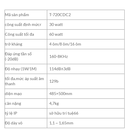
Mã sản phẩm
T-720CDC2
công suất định mứcr
30 watt
Công suất tối đa
60 watt
trở kháng
4 ôm/8 ôm/16 ôm
Đáp ứng tần số
160-8KHz
(-20dB)
Độ nhạy (1W/1M)
114dB±3dB
tối đa.mức áp suất âm
129b
thanh
diện mạo
485×500mm
cân nặng
4,7kg
tỷ lệ IP
sở hữu trí tuệ66
Độ dày vỏ
1,1 ~ 1,65mm