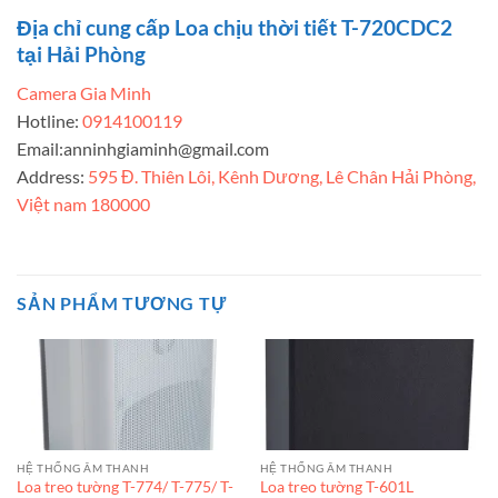
Địa chỉ cung cấp Loa chịu thời tiết T-720CDC2
tại Hải Phòng
Camera Gia Minh
Hotline:
0914100119
Email:
anninhgiaminh@gmail.com
Address:
595 Đ. Thiên Lôi, Kênh Dương, Lê Chân Hải Phòng,
Việt nam 180000
SẢN PHẨM TƯƠNG TỰ
HỆ THỐNG ÂM THANH
HỆ THỐNG ÂM THANH
Loa treo tường T-774/ T-775/ T-
Loa treo tường T-601L