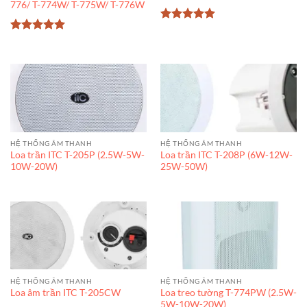
776/ T-774W/ T-775W/ T-776W
Được xếp
hạng
5
5
Được xếp
sao
hạng
5
5
sao
HỆ THỐNG ÂM THANH
HỆ THỐNG ÂM THANH
Loa trần ITC T-205P (2.5W-5W-
Loa trần ITC T-208P (6W-12W-
10W-20W)
25W-50W)
HỆ THỐNG ÂM THANH
HỆ THỐNG ÂM THANH
Loa treo tường T-774PW (2.5W-
Loa âm trần ITC T-205CW
5W-10W-20W)