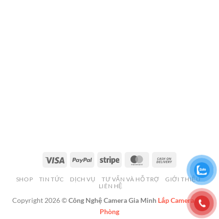
Visa
PayPal
Stripe
MasterCard
Cash
On
SHOP
TIN TỨC
DỊCH VỤ
TƯ VẤN VÀ HỖ TRỢ
GIỚI THIỆU
Delivery
LIÊN HỆ
Copyright 2026 ©
Công Nghệ Camera Gia Minh
Lắp Camera Hải
Phòng