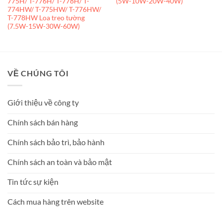
775H/ T-776H/ T-778H/ T-
(5W-10W-20W-40W)
774HW/ T-775HW/ T-776HW/
T-778HW Loa treo tường
(7.5W-15W-30W-60W)
VỀ CHÚNG TÔI
Giới thiệu về công ty
Chính sách bán hàng
Chính sách bảo trì, bảo hành
Chính sách an toàn và bảo mật
Tin tức sự kiện
Cách mua hàng trên website