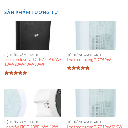
SẢN PHẨM TƯƠNG TỰ
HỆ THỐNG ÂM THANH
HỆ THỐNG ÂM THANH
Loa treo tường ITC T-778P (5W-
Loa treo tường T-775PW
10W-20W-40W-80W)
Được xếp
hạng
5
5
Được xếp
sao
hạng
5
5
sao
HỆ THỐNG ÂM THANH
HỆ THỐNG ÂM THANH
Loa trần ITC T-208P (6W-12W-
Loa treo tường T-774PW (2.5W-