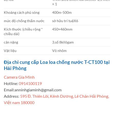
× 1
Khoảng cách phủ sóng
400m-500m
mức độ chống thấm nước
sở hữu trí tuệX6
Kích thước (chiều rộng *
450×460mm
chiều dài)
cân nặng
3.số 8kilôgam
Vật liệu
Vỏ nhôm
Địa chỉ cung cấp Loa loa chống nước T-CT100 tại
Hải Phòng
Camera Gia Minh
Hotline:
0914100119
Email:
anninhgiaminh@gmail.com
Address:
595 Đ. Thiên Lôi, Kênh Dương, Lê Chân Hải Phòng,
Việt nam 180000