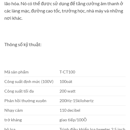
lão hóa. Nó có thể được sử dụng để tăng cường âm thanh ở
các làng mạc, đường cao tốc, trường học, nhà máy và những
nơi khác.
Thông số kỹ thuật:
Mã sản phẩm
T-CT100
Công suất định mức (100V)
100oát
Công suất tối đa
200 watt
Phản hồi thường xuyên
200Hz-15kilohertz
Nhạy cảm
110 decibel
trở kháng
giao tiếp/100Ồ
bộ loa
Trình điều khiển loa tweeter 2,5 inch