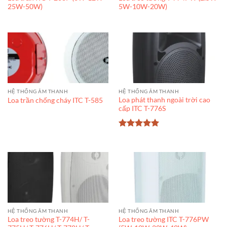
25W-50W)
5W-10W-20W)
HỆ THỐNG ÂM THANH
HỆ THỐNG ÂM THANH
Loa phát thanh ngoài trời cao
Loa trần chống cháy ITC T-585
cấp ITC T-776S
Được xếp
hạng
5
5
sao
HỆ THỐNG ÂM THANH
HỆ THỐNG ÂM THANH
Loa treo tường T-774H/ T-
Loa treo tường ITC T-776PW