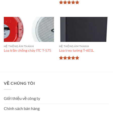
Được xếp
hạng
5
5
sao
HỆ THỐNG ÂM THANH
HỆ THỐNG ÂM THANH
Loa trần chống cháy ITC T-575
Loa treo tường T-601L
Được xếp
hạng
5
5
sao
VỀ CHÚNG TÔI
Giới thiệu về công ty
Chính sách bán hàng