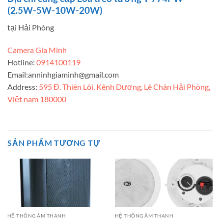
(2.5W-5W-10W-20W)
tại Hải Phòng
Camera Gia Minh
Hotline:
0914100119
Email:
anninhgiaminh@gmail.com
Address:
595 Đ. Thiên Lôi, Kênh Dương, Lê Chân Hải Phòng,
Việt nam 180000
SẢN PHẨM TƯƠNG TỰ
HỆ THỐNG ÂM THANH
HỆ THỐNG ÂM THANH