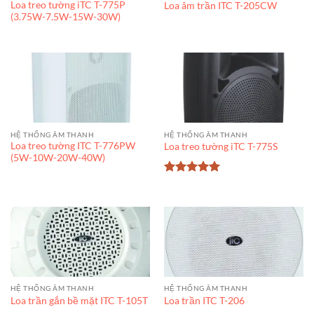
Loa treo tường iTC T-775P
Loa âm trần ITC T-205CW
(3.75W-7.5W-15W-30W)
HỆ THỐNG ÂM THANH
HỆ THỐNG ÂM THANH
Loa treo tường ITC T-776PW
Loa treo tường iTC T-775S
(5W-10W-20W-40W)
Được xếp
hạng
5
5
sao
HỆ THỐNG ÂM THANH
HỆ THỐNG ÂM THANH
Loa trần gắn bề mặt ITC T-105T
Loa trần ITC T-206