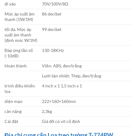
đi vào
70V/100V/8Ω
Mức áp suất âm
86 decibel
thanh (1W/1M)
tối đa. Mức áp
99 decibel
suất âm thanh
(định mức W/1M)
Đáp ứng tần số
130-18KHz
(-10dB)
Hoàn thành
Viền: ABS, đen/trắng
Lưới tản nhiệt: Thép, đen/trắng
trình điều khiển
4 inch x 1 1,5 inch x 1
loa
diện mạo
222×160×160mm
cân nặng
2,3kg
Cài đặt
Giá đỡ có vít cố định
Địa chỉ cung cấp Loa treo tường T-774PW