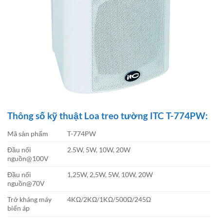
Thông số kỹ thuật Loa treo tường ITC T-774PW:
Mã sản phẩm
T-774PW
Đầu nối
2.5W, 5W, 10W, 20W
nguồn@100V
Đầu nối
1,25W, 2,5W, 5W, 10W, 20W
nguồn@70V
Trở kháng máy
4KΩ/2KΩ/1KΩ/500Ω/245Ω
biến áp