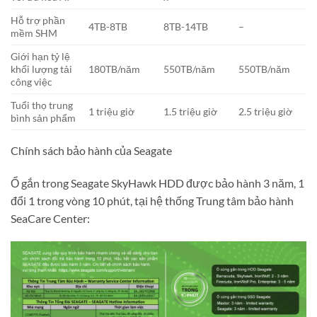
Hỗ trợ phần
4TB-8TB
8TB-14TB
–
mềm SHM
Giới hạn tỷ lệ
khổi lượng tải
180TB/năm
550TB/năm
550TB/năm
công việc
Tuổi thọ trung
1 triệu giờ
1.5 triệu giờ
2.5 triệu giờ
bình sản phẩm
Chính sách bảo hành của Seagate
Ổ gắn trong Seagate SkyHawk HDD được bảo hành 3 năm, 1
đổi 1 trong vòng 10 phút, tại hệ thống Trung tâm bảo hành
SeaCare Center: