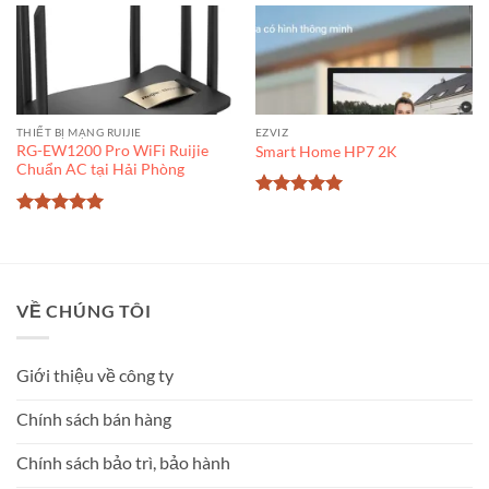
sao
sao
THIẾT BỊ MẠNG RUIJIE
EZVIZ
RG-EW1200 Pro WiFi Ruijie
Smart Home HP7 2K
Chuẩn AC tại Hải Phòng
Được xếp
hạng
5
5
Được xếp
sao
hạng
5
5
sao
VỀ CHÚNG TÔI
Giới thiệu về công ty
Chính sách bán hàng
Chính sách bảo trì, bảo hành