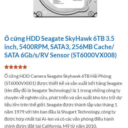
Ổ cứng HDD Seagate SkyHawk 6TB 3.5
inch, 5400RPM, SATA3, 256MB Cache/
SATA 6Gb/s/RV Sensor (ST6000VX008)
5
5
trên 5
Ổ cứng HDD Camera Seagate Skyhawk 6TB Hải Phòng
dựa trên
(ST6000VX001) được thiết kế và sản xuất bởi hãng Seagate
đánh giá
(tên đầy đủ là Seagate Technology) là 1 trong những công ty
chuyên về nghiên cứu, phát triển và sản xuất kho lưu trữ dự
liệu lớn trên thế giới. Seagate được thành lập vào tháng 1
năm 1979 với tên ban đầu là Shugart Technology, công ty
được hợp nhất tại Ai-len và có các văn phòng điều hành
chính được đặt tại California, Mỹ từ năm 2010.