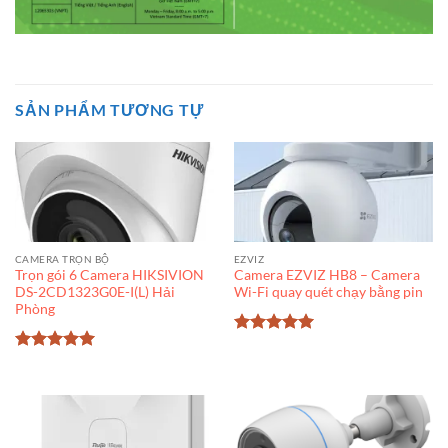
SẢN PHẨM TƯƠNG TỰ
CAMERA TRỌN BỘ
EZVIZ
Trọn gói 6 Camera HIKSIVION
Camera EZVIZ HB8 – Camera
DS-2CD1323G0E-I(L) Hải
Wi-Fi quay quét chạy bằng pin
Phòng
Được xếp
hạng
5
5
Được xếp
sao
hạng
5
5
sao