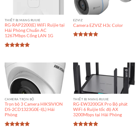
THIẾT BỊ MẠNG RUIJIE
EZVIZ
RG-RAP2200(E) WiFi Ruijie tại
Camera EZVIZ H3c Color
Hải Phòng Chuẩn AC
1267Mbps Cổng LAN 1G
Được xếp
hạng
5
5
sao
Được xếp
hạng
5
5
sao
CAMERA TRỌN BỘ
THIẾT BỊ MẠNG RUIJIE
Trọn bộ 3 Camera HIKSIVION
RG-EW3200GX Pro Bộ phát
DS-2CD1323G0E-I(L) Hải
WiFi 6 Ruijie tốc độ AX
Phòng
3200Mbps tại Hải Phòng
Được xếp
Được xếp
hạng
5
5
hạng
5
5