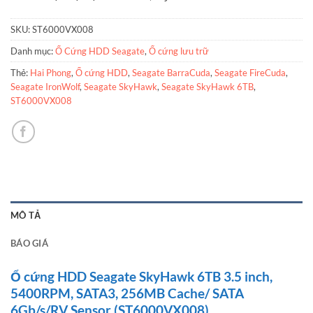
SKU:
ST6000VX008
Danh mục:
Ổ Cứng HDD Seagate
,
Ổ cứng lưu trữ
Thẻ:
Hai Phong
,
Ổ cứng HDD
,
Seagate BarraCuda
,
Seagate FireCuda
,
Seagate IronWolf
,
Seagate SkyHawk
,
Seagate SkyHawk 6TB
,
ST6000VX008
MÔ TẢ
BÁO GIÁ
Ổ cứng HDD Seagate SkyHawk 6TB 3.5 inch,
5400RPM, SATA3, 256MB Cache/ SATA
6Gb/s/RV Sensor (ST6000VX008)