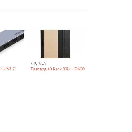
PHỤ KIỆN
ub USB-C
Tủ mạng, tủ Rack 32U – D600