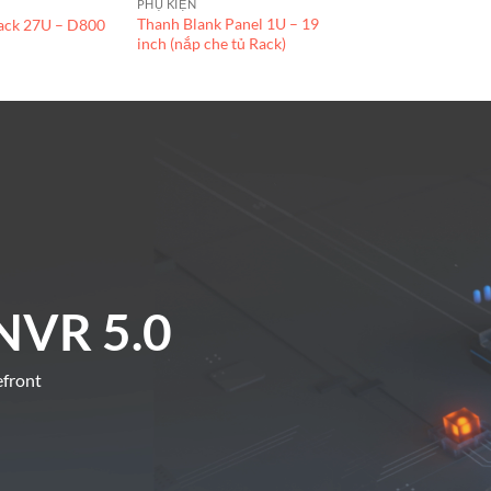
PHỤ KIỆN
Thanh Blank Panel 1U – 19
Rack 27U – D800
inch (nắp che tủ Rack)
NVR 5.0
efront