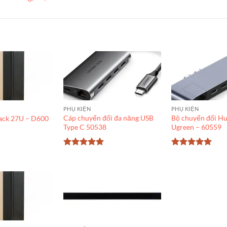
PHỤ KIỆN
PHỤ KIỆN
Cáp chuyển đổi đa năng USB
Bộ chuyển đổi H
Rack 27U – D600
Type C 50538
Ugreen – 60559
Được xếp
Được xếp
hạng
5
5
hạng
5
5
sao
sao