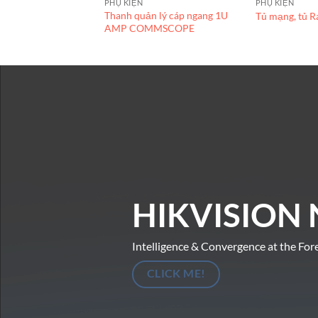
PHỤ KIỆN
PHỤ KIỆN
Thanh quản lý cáp ngang 1U
Tủ mạng, tủ 
AMP COMMSCOPE
HIKVISION 
Intelligence & Convergence at the For
CLICK ME!