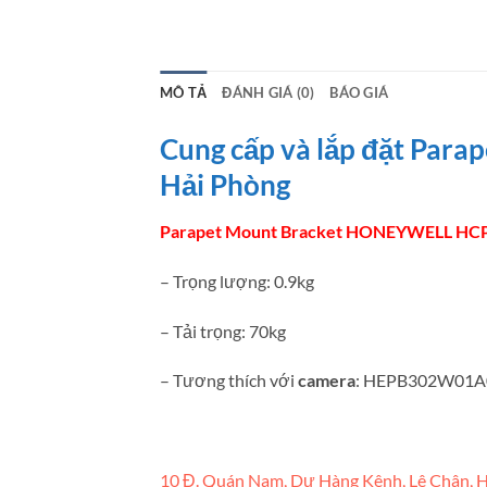
MÔ TẢ
ĐÁNH GIÁ (0)
BÁO GIÁ
Cung cấp và lắp đặt Par
Hải Phòng
Parapet Mount Bracket HONEYWELL H
– Trọng lượng: 0.9kg
– Tải trọng: 70kg
– Tương thích với
camera
: HEPB302W01A
10 Đ. Quán Nam, Dư Hàng Kênh, Lê Chân, H