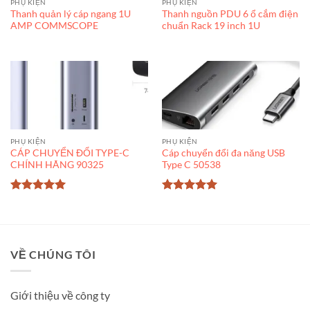
PHỤ KIỆN
PHỤ KIỆN
Thanh quản lý cáp ngang 1U
Thanh nguồn PDU 6 ổ cắm điện
AMP COMMSCOPE
chuẩn Rack 19 inch 1U
PHỤ KIỆN
PHỤ KIỆN
CÁP CHUYỂN ĐỔI TYPE-C
Cáp chuyển đổi đa năng USB
CHÍNH HÃNG 90325
Type C 50538
Được xếp
Được xếp
hạng
5
5
hạng
5
5
sao
sao
VỀ CHÚNG TÔI
Giới thiệu về công ty